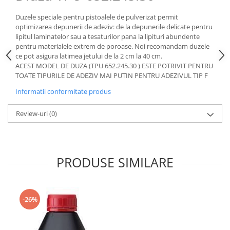
Pozitionere de sudura
Tip SB - cu bază rabatabilă
Duzele speciale pentru pistoalele de pulverizat permit
Instalatii de rotire
Nacela stivuitor
optimizarea depunerii de adeziv: de la depunerile delicate pentru
Platforme foarfeca
lipitul laminatelor sau a tesaturilor pana la lipituri abundente
Translator stivuitor
pentru materialele extrem de poroase. Noi recomandam duzele
Prelungitor lame stivuitor CAM
ce pot asigura latimea jetului de la 2 cm la 40 cm.
attachments
ACEST MODEL DE DUZA (TPU 652.245.30 ) ESTE POTRIVIT PENTRU
TOATE TIPURILE DE ADEZIV MAI PUTIN PENTRU ADEZIVUL TIP F
Atasamente profesionale CAM
Informatii conformitate produs
Cleste ridicare butoi
Dispozitive ridicare butoaie
Review-uri
(0)
PRODUSE SIMILARE
-26%