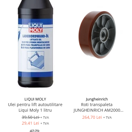
LIQUI MOLY
Jungheinrich
Ulei pentru lift autoutilitare
Roti transpaleta
Liqui Moly 1 litru
JUNGHEINRICH AM2000
170x50 mm
39,50 Lei
264,70 Lei
+ TVA
+ TVA
29,41 Lei
+ TVA
47,79