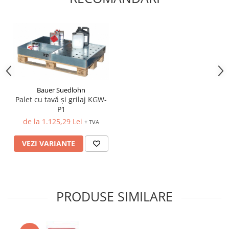
Pozitionere de sudura
Tip SB - cu bază rabatabilă
Instalatii de rotire
Nacela stivuitor
Platforme foarfeca
Translator stivuitor
Prelungitor lame stivuitor CAM
attachments
Atasamente profesionale CAM
Bauer Suedlohn
Cleste ridicare butoi
Palet cu tavă și grilaj KGW-
P1
Dispozitive ridicare butoaie
de la 1.125,29 Lei
+ TVA
VEZI VARIANTE
PRODUSE SIMILARE