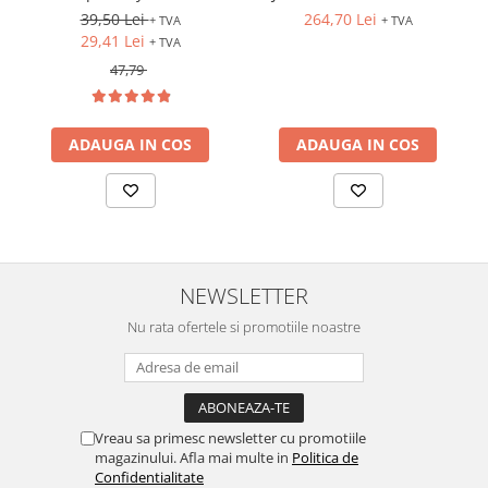
170x50 mm
39,50 Lei
264,70 Lei
+ TVA
+ TVA
29,41 Lei
+ TVA
47,79
ADAUGA IN COS
ADAUGA IN COS
NEWSLETTER
Nu rata ofertele si promotiile noastre
Vreau sa primesc newsletter cu promotiile
magazinului. Afla mai multe in
Politica de
Confidentialitate