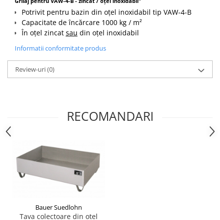
Grilaj pentru VAW-4-B - zincat / oțel inoxidabil"
Pozitionere de sudura
Tip SB - cu bază rabatabilă
Potrivit pentru bazin din oțel inoxidabil tip VAW-4-B
Instalatii de rotire
Nacela stivuitor
Capacitate de încărcare 1000 kg / m²
Platforme foarfeca
În oțel zincat
sau
din oțel inoxidabil
Translator stivuitor
Informatii conformitate produs
Prelungitor lame stivuitor CAM
attachments
Review-uri
(0)
Atasamente profesionale CAM
Cleste ridicare butoi
Dispozitive ridicare butoaie
RECOMANDARI
Bauer Suedlohn
Tava colectoare din otel