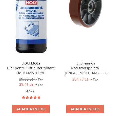
LIQUI MOLY
Jungheinrich
Ulei pentru lift autoutilitare
Roti transpaleta
Liqui Moly 1 litru
JUNGHEINRICH AM2000
170x50 mm
39,50 Lei
264,70 Lei
+ TVA
+ TVA
29,41 Lei
+ TVA
47,79
ADAUGA IN COS
ADAUGA IN COS