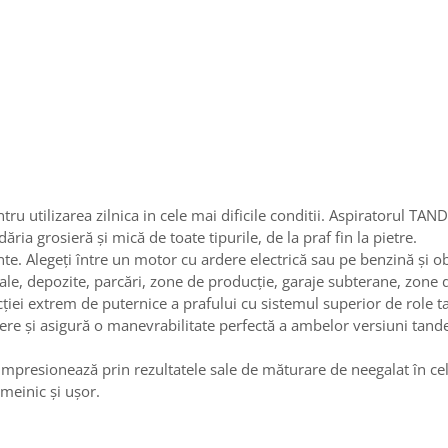
 utilizarea zilnica in cele mai dificile conditii. Aspiratorul T
ia grosieră și mică de toate tipurile, de la praf fin la pietre.
te. Alegeți între un motor cu ardere electrică sau pe benzină și obț
hale, depozite, parcări, zone de producție, garaje subterane, zone 
i extrem de puternice a prafului cu sistemul superior de role t
ere și asigură o manevrabilitate perfectă a ambelor versiuni tande
resionează prin rezultatele sale de măturare de neegalat în cele m
emeinic și ușor.