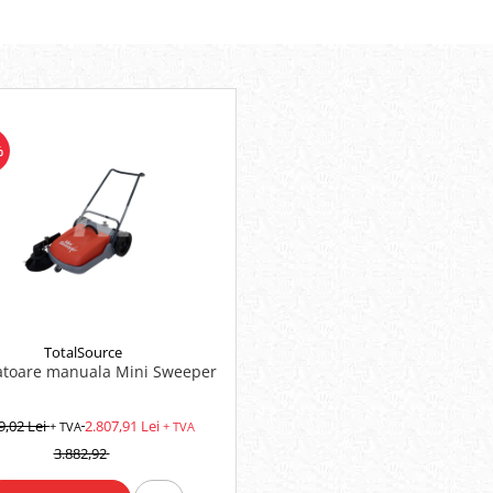
%
TotalSource
toare manuala Mini Sweeper
9,02 Lei
2.807,91 Lei
+ TVA
+ TVA
3.882,92