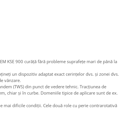
ANDEM KSE 900 curăță fără probleme suprafețe mari de până la
ineți un dispozitiv adaptat exact cerințelor dvs. și zonei dvs.
de vânzare.
andem (TWS) din punct de vedere tehnic. Tracțiunea de
m, chiar și în curbe. Domeniile tipice de aplicare sunt de ex.
ai dificile condiții. Cele două role cu perie contrarotativă