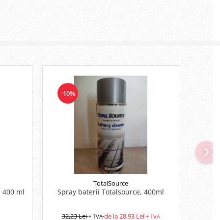
-10%
TotalSource
e 400 ml
Spray baterii Totalsource, 400ml
Nac
32,23 Lei
de la 28,93 Lei
+ TVA
+ TVA