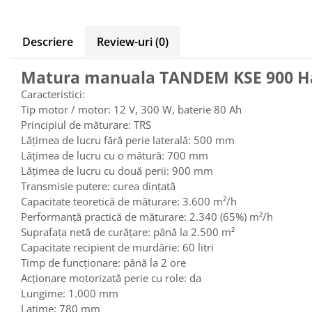
Tip 3S cu basculare pe 3 laturi
Ulei motor
Tip SK – model Heavy-Duty
Statii ulei
Descriere
Review-uri
(0)
Tip BK – basculare prin rulare
Carucior butoi 200 L
Tip VD / VG
Ulei hidraulic
Matura manuala TANDEM KSE 900 Ha
Tip GU / GU-E - compacte
Ulei pentru compresor
Tip SGU - pentru span
Caracteristici:
Ridicare
Tip motor / motor: 12 V, 300 W, baterie 80 Ah
Tip MGU - Minicontainer
LIZE
Principiul de măturare: TRS
Tip SMGU - mini pentru span
Lățimea de lucru fără perie laterală: 500 mm
Suport butelii
Tip RD - cu capac rotund
Lățimea de lucru cu o mătură: 700 mm
Tip BKC - de mare capacitate
Automatizarea productiei
Lățimea de lucru cu două perii: 900 mm
Tip DUO / TRIO
Transmisie putere: curea dințată
Scule
Tip NK - mecanism foarfeca
Capacitate teoretică de măturare: 3.600 m²/h
Curatenie
Prelungitoare furci stivuitor
Performanță practică de măturare: 2.340 (65%) m²/h
Rezervor mobil motorina
Containere stivuibile
Suprafața netă de curățare: până la 2.500 m²
Capacitate recipient de murdărie: 60 litri
Sudura
Tip BSK - pentru deșeuri
Timp de funcționare: până la 2 ore
Traverse pentru BSK
Sudare manuala
Acționare motorizată perie cu role: da
Tip SB - cu bază rabatabilă
Pozitionere de sudura
Lungime: 1.000 mm
Nacela stivuitor
Instalatii de rotire
Latime: 780 mm