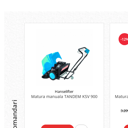
-12
Hanselifter
Matura manuala TANDEM KSV 900
Matura
Recomandari
3.20