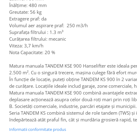
Platforme foarfeca
Înălțime: 480 mm
Translator stivuitor
Greutate: 56 kg
Prelungitor lame stivuitor CAM
Extragere praf: da
attachments
Volumul aer aspirare praf: 250 m3/h
Atasamente profesionale CAM
Suprafața filtrului : 1.3 m³
Curățarea filtrului: mecanic
Cleste ridicare butoi
Viteza: 3,7 km/h
Dispozitive ridicare butoaie
Nota Capacitate: 20 %
Matura manuala TANDEM KSE 900 Hanselifter este ideala pentru
2.500 m². Cu o singură trecere, mașina culege fără efort murdăr
În funcție de locație, puteți obține TANDEM KS 900 în 2 varian
de curățare. Locațiile ideale includ garaje, zone comerciale, 
Matura manuala TANDEM KSE 900 combină avantajele extracție
deplasare acționează asupra celor două roți mari prin roți lib
B. Societăţi comerciale, industrie, parcări etajate şi municipii.
Seria TANDEM KS combină sistemul de role tandem (TWS) și imp
îndepărtează atât praful fin, cât și murdăria grosieră rapid, t
Informatii conformitate produs