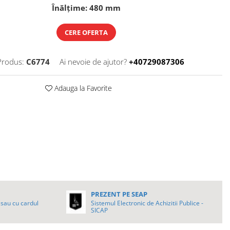
Înălțime: 480 mm
CERE OFERTA
Produs:
C6774
Ai nevoie de ajutor?
+40729087306
Adauga la Favorite
PREZENT PE SEAP
sau cu cardul
Sistemul Electronic de Achizitii Publice -
SICAP