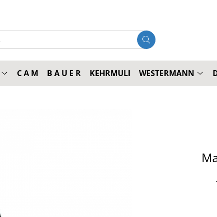
C A M
B A U E R
KEHRMULI
WESTERMANN
Ma