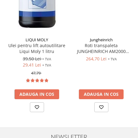
LIQUI MOLY
Jungheinrich
Ulei pentru lift autoutilitare
Roti transpaleta
Liqui Moly 1 litru
JUNGHEINRICH AM2000
170x50 mm
39,50 Lei
264,70 Lei
+ TVA
+ TVA
29,41 Lei
+ TVA
47,79
ADAUGA IN COS
ADAUGA IN COS
NEWSLETTER