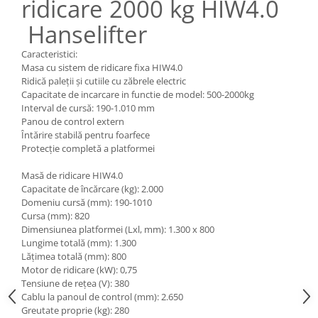
ridicare 2000 kg HIW4.0
Pozitionere de sudura
Tip SB - cu bază rabatabilă
Hanselifter
Instalatii de rotire
Nacela stivuitor
Platforme foarfeca
Translator stivuitor
Caracteristici:
Masa cu sistem de ridicare fixa HIW4.0
Prelungitor lame stivuitor CAM
Ridică paleții și cutiile cu zăbrele electric
attachments
Capacitate de incarcare in functie de model: 500-2000kg
Interval de cursă: 190-1.010 mm
Atasamente profesionale CAM
Panou de control extern
Cleste ridicare butoi
Întărire stabilă pentru foarfece
Protecție completă a platformei
Dispozitive ridicare butoaie
Masă de ridicare HIW4.0
Capacitate de încărcare (kg): 2.000
Domeniu cursă (mm): 190-1010
Cursa (mm): 820
Dimensiunea platformei (Lxl, mm): 1.300 x 800
Lungime totală (mm): 1.300
Lățimea totală (mm): 800
Motor de ridicare (kW): 0,75
Tensiune de rețea (V): 380
Cablu la panoul de control (mm): 2.650
Greutate proprie (kg): 280