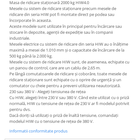
Masa de ridicare staționară 2000 kg HIW4.0
Mesele cu sistem de ridicare staționare precum mesele de
ridicare din seria HIW pot fi montate direct pe podea sau
încorporate în aceasta.
Aceste modele sunt utilizate în principal pentru încărcare sau
stocare în depozite, agenții de expediție sau în companii
industriale.
Mesele electrice cu sistem de ridicare din seria HIW au o înălțime
maximă a mesei de 1.010 mm și o capacitate de încărcare de la
500 kg până la 2.000 kg.
Mesele cu sistem de ridicare HIW sunt, de asemenea, echipate cu
un panou de control, care are un cablu de 2,65 m.
Pe lângă comutatoarele de ridicare și coborâre, toate mesele de
ridicare staționare sunt echipate cu o oprire de urgență și un
comutator cu cheie pentru a preveni utilizarea neautorizată.
230 sau 380 V - Alegeți tensiunea de rețea
Cu HIW, alegeți între 230 V sau 380 V. Când este utilizat cu o priză
normală, HIW cu tensiune de rețea de 230 V ar fi modelul potrivit
pentru dvs.
Dacă doriți să utilizați o priză de înaltă tensiune, comandați
modelul HIW cu o tensiune de rețea de 380 V.
Informatii conformitate produs