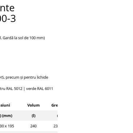
nte
0-3
l. Gardă la sol de 100 mm)
GHS, precum și pentru lichide
stru RAL 5012 |
verde RAL 6011
siuni
Volum
Greutate
) (mm)
(l)
(kg)
00 x 195
240
232/244