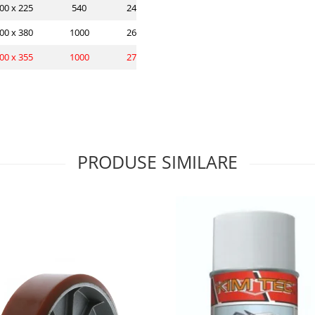
00 x 225
540
247/261
00 x 380
1000
265/280
00 x 355
1000
278/294
PRODUSE SIMILARE