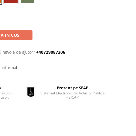
A IN COS
i nevoie de ajutor?
+40729087306
informatii
a
Prezent pe SEAP
 sau cu
Sistemul Electronic de Achizitii Publice
 usor.
- SICAP