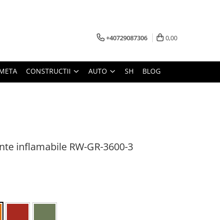
+40729087306
0,00
META
CONSTRUCTII
AUTO
SH
BLOG
ante inflamabile RW-GR-3600-3