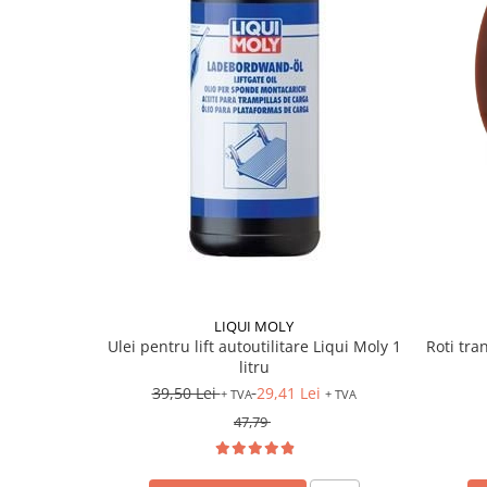
LIQUI MOLY
Ulei pentru lift autoutilitare Liqui Moly 1
Roti tr
litru
39,50 Lei
29,41 Lei
+ TVA
+ TVA
47,79