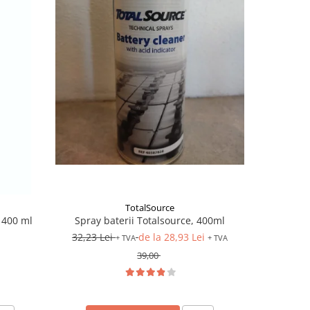
TotalSource
 400 ml
Spray baterii Totalsource, 400ml
Priză încă
32,23 Lei
de la 28,93 Lei
+ TVA
+ TVA
39,00