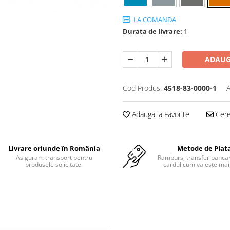
LA COMANDA
Durata de livrare:
1
ADAUG
Cod Produs:
4518-83-0000-1
A
Adauga la Favorite
Cere 
Livrare oriunde în România
Metode de Plat
Asiguram transport pentru
Ramburs, transfer bancar
produsele solicitate.
cardul cum va este mai