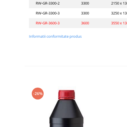
RW-GR-3300-2
3300
2150 x 13
Pozitionere de sudura
Tip SB - cu bază rabatabilă
Instalatii de rotire
Nacela stivuitor
RW-GR-3300-3
3300
3250 x 13
Platforme foarfeca
Translator stivuitor
RW-GR-3600-3
3600
3550 x 13
Prelungitor lame stivuitor CAM
attachments
Informatii conformitate produs
Atasamente profesionale CAM
Cleste ridicare butoi
Dispozitive ridicare butoaie
-26%