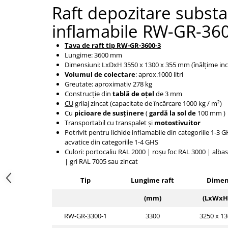
Raft depozitare
substa
Tip SKM - pentru span
Uleiuri
Tip 3S cu basculare pe 3 laturi
inflamabile
RW-GR-360
Ulei motor
Tip SK – model Heavy-Duty
Statii ulei
Tava de raft tip RW-GR-3600-3
Tip BK – basculare prin rulare
Lungime: 3600 mm
Carucior butoi 200 L
Tip VD / VG
Dimensiuni: LxDxH
3550 x 1300 x 355
mm (înălțime inc
Ulei hidraulic
Tip GU / GU-E - compacte
Volumul de colectare
: aprox.100
0
litri
Ulei pentru compresor
Greutate: aproximativ 278 kg
Tip SGU - pentru span
Construcție din
tablă de oțel
de 3 mm
Ridicare
Tip MGU - Minicontainer
CU
grilaj zincat (capacitate de încărcare 1000 kg / m²)
LIZE
Cu
picioare de susținere
(
gardă la sol de
100 mm
)
Tip SMGU - mini pentru span
Transportabil cu transpalet
și
motostivuitor
Suport butelii
Tip RD - cu capac rotund
Potrivit pentru lichide inflamabile din categoriile 1-3 
Tip BKC - de mare capacitate
acvatice din categoriile 1-4 GHS
Automatizarea productiei
Culori: portocaliu RAL 2000 |
roșu foc RAL 3000 |
alba
Tip DUO / TRIO
Scule
|
gri RAL 7005 sau zincat
Tip NK - mecanism foarfeca
Curatenie
Prelungitoare furci stivuitor
Tip
Lungime raft
Dimen
Rezervor mobil motorina
Containere stivuibile
(mm)
(LxWxH
Sudura
Tip BSK - pentru deșeuri
RW-GR-3300-1
3300
3250 x 13
Sudare manuala
Traverse pentru BSK