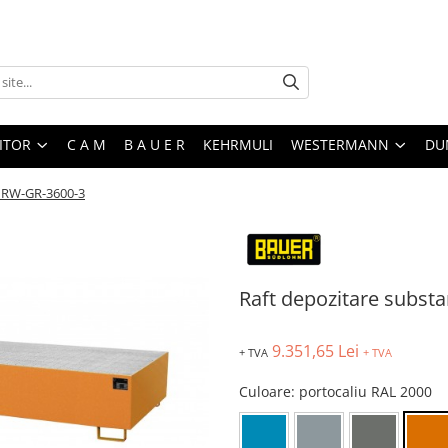
ITOR
C A M
B A U E R
KEHRMULI
WESTERMANN
DU
e RW-GR-3600-3
Raft depozitare subst
9.351,65 Lei
+ TVA
+ TVA
Culoare
: portocaliu RAL 2000