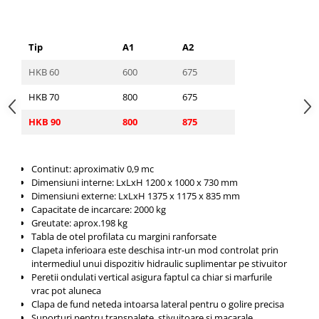
Tip
A1
A2
HKB 60
600
675
HKB 70
800
675
HKB 90
800
875
Continut: aproximativ 0,9 mc
Dimensiuni interne: LxLxH 1200 x 1000 x 730 mm
Dimensiuni externe: LxLxH 1375 x 1175 x 835 mm
Capacitate de incarcare: 2000 kg
Greutate: aprox.198 kg
Tabla de otel profilata cu margini ranforsate
Clapeta inferioara este deschisa intr-un mod controlat prin
intermediul unui dispozitiv hidraulic suplimentar pe stivuitor
Peretii ondulati vertical asigura faptul ca chiar si marfurile
vrac pot aluneca
Clapa de fund neteda intoarsa lateral pentru o golire precisa
Suporturi pentru transpalete, stivuitoare si macarale