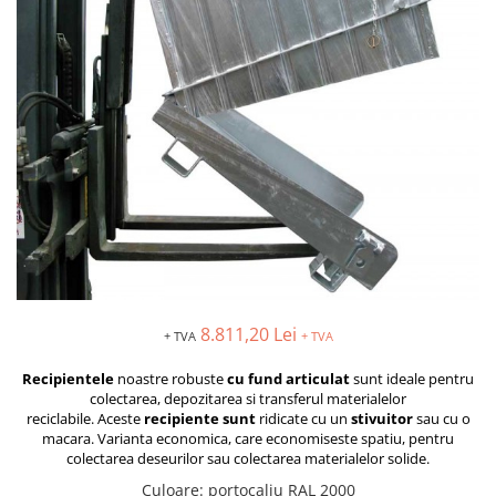
MOTO
Lăzi
Brate prelungitoare
Rafturi
Solutii intretinere lant moto
Lama de zapada
Suport / Stativ
Produse Liqui Moly
Matura stivuitor
Dulap substante chimice
Liqui Moly 5w30
Cupa Stivuitor
Cărucioare
Liqui Moly 5w40
Transpalete
Cupă cu acționare mecanică
Aditiv Liqui Moly
Platforme de lucru
Cupă cu acționare hidraulică
Sprayuri tehnice Liqui Moly
Sisteme de ridicare
Spray-uri tehnice
Chingi de ridicare
Piese de schimb
Nacele
Piese Transpalete
Traverse
Electrice
8.811,20 Lei
Cheie tachelaj
+ TVA
+ TVA
Hidraulice
Containere basculante
Piese stivuitor
Recipientele
noastre robuste
cu fund articulat
sunt ideale pentru
Tip 4A - cu deblocare automată
Role si roti pentru lize
colectarea, depozitarea si transferul materialelor
reciclabile.
Aceste
recipiente sunt
ridicate
cu un
stivuitor
sau cu o
Tip AK - sistem abroll
Scaune pentru utilaje și stivuitoare
macara.
Varianta economica, care economiseste spatiu, pentru
Tip EXPO - basculare prin rulare
Masini unelte
colectarea deseurilor sau colectarea materialelor solide.
Tip BKM - basculare prin rulare
Culoare
: portocaliu RAL 2000
Vaseline