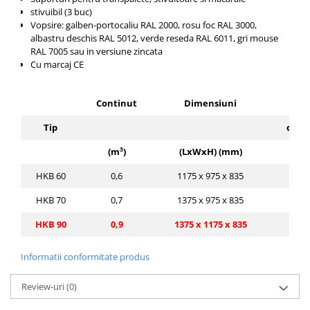
stivuibil (3 buc)
Vopsire: galben-portocaliu RAL 2000, rosu foc RAL 3000,
albastru deschis RAL 5012, verde reseda RAL 6011, gri mouse
RAL 7005 sau in versiune zincata
Cu marcaj CE
Continut
Dimensiuni
Capa
Tip
de i
(m³)
(LxWxH) (mm)
HKB 60
0,6
1175 x 975 x 835
1
HKB 70
0,7
1375 x 975 x 835
2
HKB 90
0,9
1375 x 1175 x 835
2
Informatii conformitate produs
Review-uri
(0)