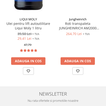
LIQUI MOLY
Jungheinrich
Ulei pentru lift autoutilitare
Roti transpaleta
Liqui Moly 1 litru
JUNGHEINRICH AM2000
170x50 mm
39,50 Lei
264,70 Lei
+ TVA
+ TVA
29,41 Lei
+ TVA
47,79
ADAUGA IN COS
ADAUGA IN COS
NEWSLETTER
Nu rata ofertele si promotiile noastre