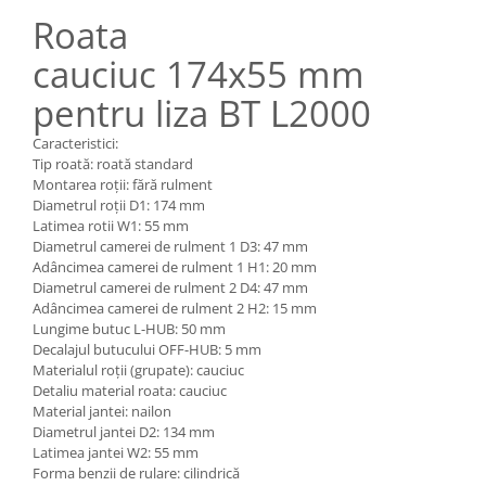
Pozitionere de sudura
Tip SB - cu bază rabatabilă
Roata
Instalatii de rotire
Nacela stivuitor
cauciuc 174x55 mm
Platforme foarfeca
Translator stivuitor
pentru liza BT L2000
Prelungitor lame stivuitor CAM
attachments
Caracteristici:
Tip roată: roată standard
Atasamente profesionale CAM
Montarea roții: fără rulment
Cleste ridicare butoi
Diametrul roții D1: 174 mm
Latimea rotii W1: 55 mm
Dispozitive ridicare butoaie
Diametrul camerei de rulment 1 D3: 47 mm
Adâncimea camerei de rulment 1 H1: 20 mm
Diametrul camerei de rulment 2 D4: 47 mm
Adâncimea camerei de rulment 2 H2: 15 mm
Lungime butuc L-HUB: 50 mm
Decalajul butucului OFF-HUB: 5 mm
Materialul roții (grupate): cauciuc
Detaliu material roata: cauciuc
Material jantei: nailon
Diametrul jantei D2: 134 mm
Latimea jantei W2: 55 mm
Forma benzii de rulare: cilindrică