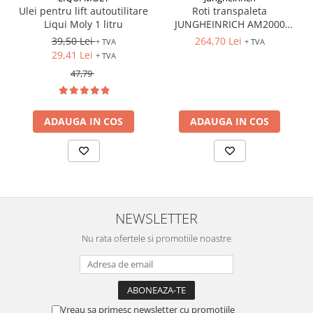
Ulei pentru lift autoutilitare
Roti transpaleta
Liqui Moly 1 litru
JUNGHEINRICH AM2000
170x50 mm
39,50 Lei
264,70 Lei
+ TVA
+ TVA
29,41 Lei
+ TVA
47,79
ADAUGA IN COS
ADAUGA IN COS
NEWSLETTER
Nu rata ofertele si promotiile noastre
Vreau sa primesc newsletter cu promotiile