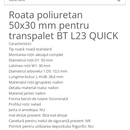
Pozitionere de sudura
Tip SB - cu bază rabatabilă
Roata poliuretan
Instalatii de rotire
Nacela stivuitor
Platforme foarfeca
50x30 mm pentru
Translator stivuitor
Prelungitor lame stivuitor CAM
transpalet BT L23 QUICK
attachments
Caracteristici:
Atasamente profesionale CAM
Tip roată: roată standard
Montarea roții: alezajul complet
Cleste ridicare butoi
Diametrul roții D1: 50 mm
Dispozitive ridicare butoaie
Latimea rotii W1: 30 mm
Diametrul arborelui 1 D5: 10,5 mm
Lungime butuc L-HUB: 38,6 mm
Materialul roții (grupate): nailon
Detaliu material roata: nailon
Material jantei: nailon
Forma benzii de rulare: încoronată
Profilul roții: neted
Janta si anvelopa: NU
Inel dințat prezent: fără inel dințat
Canelură pentru inelul de siguranță prezent: NR
Potrivit pentru utilizarea depozitului frigorific: NU