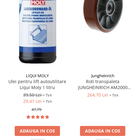
LIQUI MOLY
Jungheinrich
Ulei pentru lift autoutilitare
Roti transpaleta
Liqui Moly 1 litru
JUNGHEINRICH AM2000
170x50 mm
39,50 Lei
264,70 Lei
+ TVA
+ TVA
29,41 Lei
+ TVA
47,79
ADAUGA IN COS
ADAUGA IN COS