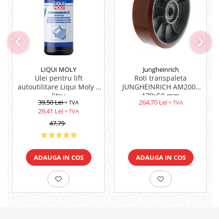
LIQUI MOLY
Jungheinrich
Ulei pentru lift
Roti transpaleta
autoutilitare Liqui Moly 1
JUNGHEINRICH AM2000
litru
170x50 mm
39,50 Lei
264,70 Lei
+ TVA
+ TVA
29,41 Lei
+ TVA
47,79
ADAUGA IN COS
ADAUGA IN COS