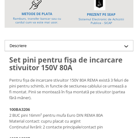
Platforme foarfeca
Translator stivuitor
METODE DE PLATA
Prelungitor lame stivuitor CAM
PREZENT PE SEAP
Ramburs, transfer bancar sau cu
Sistemul Electronic de Achizitii
attachments
cardul cum va este mai usor.
Publice - SICAP
Atasamente profesionale CAM
Cleste ridicare butoi
Descriere
Dispozitive ridicare butoaie
Set pini pentru fișa de incarcare
stivuitor 150V 80A
Pentru fișa de incarcare stivuitor 150V 80A REMA există 3 feluri de
pini pentru schimb, in functie de sectiunea cablului ce urmează a
fi montat. Pinii se montează în fișa montată pe stivuitor (partea
fără mâner).
100BA3206
2 BUC pini 16mm² pentru mufa Euro DIN REMA 80A
Material contact: cupru placat cu argint
Conținutul livrării: 2 contacte principale/contact pin