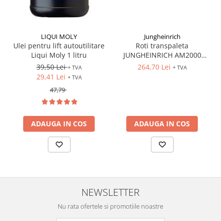
LIQUI MOLY
Jungheinrich
Ulei pentru lift autoutilitare
Roti transpaleta
Liqui Moly 1 litru
JUNGHEINRICH AM2000
170x50 mm
39,50 Lei
264,70 Lei
+ TVA
+ TVA
29,41 Lei
+ TVA
47,79
ADAUGA IN COS
ADAUGA IN COS
NEWSLETTER
Nu rata ofertele si promotiile noastre