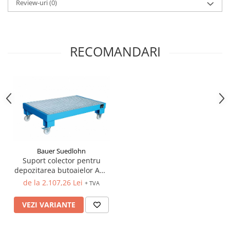
Review-uri
(0)
Pozitionere de sudura
Tip SB - cu bază rabatabilă
Instalatii de rotire
Nacela stivuitor
Platforme foarfeca
Translator stivuitor
RECOMANDARI
Prelungitor lame stivuitor CAM
attachments
Atasamente profesionale CAM
Cleste ridicare butoi
Dispozitive ridicare butoaie
Bauer Suedlohn
Suport colector pentru
depozitarea butoaielor AW-
60-3/M
de la 2.107,26 Lei
+ TVA
VEZI VARIANTE