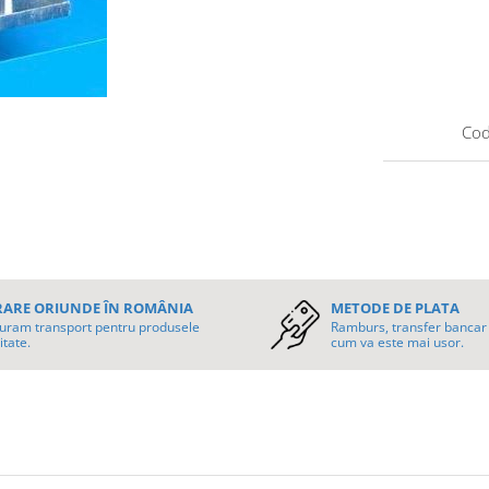
Cod
RARE ORIUNDE ÎN ROMÂNIA
METODE DE PLATA
uram transport pentru produsele
Ramburs, transfer bancar 
itate.
cum va este mai usor.