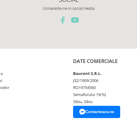
Urmareste-ne in social media
DATE COMERCIALE
ta
Baurent S.R.L.
ur
J32/1909/2006
selor
RO19754560
Semaforului 19/52
Sibiu, Sibiu
Contacteaza-ne