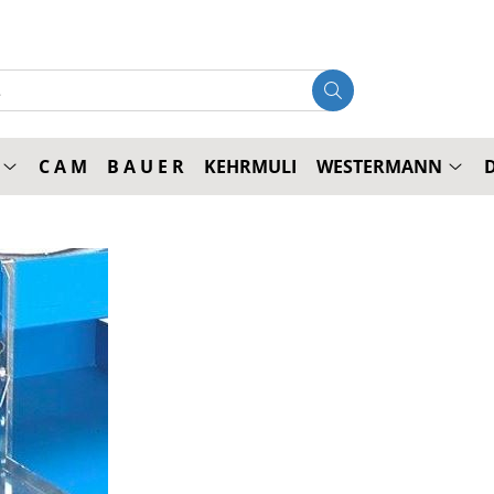
C A M
B A U E R
KEHRMULI
WESTERMANN