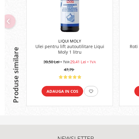
Platforme foarfeca
Translator stivuitor
Prelungitor lame stivuitor CAM
attachments
Atasamente profesionale CAM
Cleste ridicare butoi
LIQUI MOLY
Ulei pentru lift autoutilitare Liqui
Roti
Produse similare
Dispozitive ridicare butoaie
Moly 1 litru
39,50 Lei
29,41 Lei
+ TVA
+ TVA
47,79
ADAUGA IN COS
NEWSLETTER