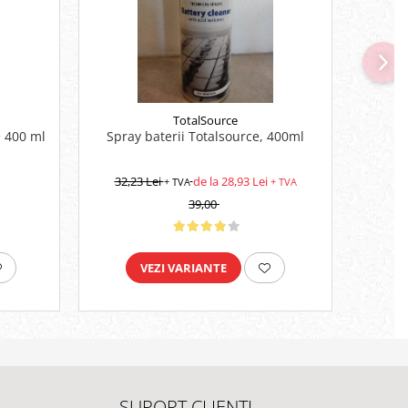
TotalSource
e 400 ml
Spray baterii Totalsource, 400ml
Nac
32,23 Lei
de la 28,93 Lei
+ TVA
+ TVA
39,00
VEZI VARIANTE
SUPORT CLIENTI