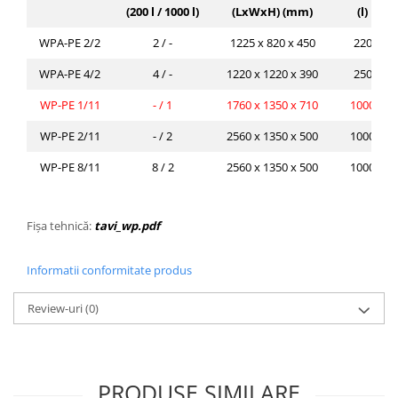
(200 l / 1000 l)
(LxWxH) (mm)
(l)
WPA-PE 2/2
2 / -
1225 x 820 x 450
220
WPA-PE 4/2
4 / -
1220 x 1220 x 390
250
WP-PE 1/11
- / 1
1760 x 1350 x 710
1000
WP-PE 2/11
- / 2
2560 x 1350 x 500
1000
WP-PE 8/11
8 / 2
2560 x 1350 x 500
1000
Fișa tehnică:
tavi_wp.pdf
Informatii conformitate produs
Review-uri
(0)
PRODUSE SIMILARE