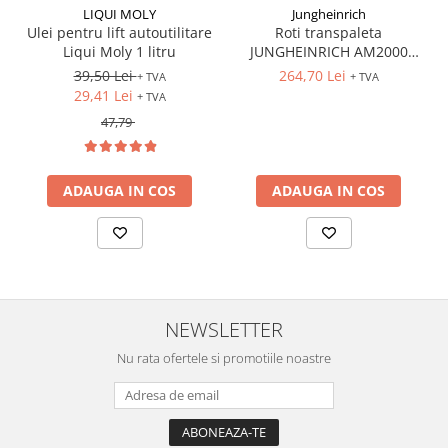
LIQUI MOLY
Jungheinrich
Ulei pentru lift autoutilitare
Roti transpaleta
Liqui Moly 1 litru
JUNGHEINRICH AM2000
170x50 mm
39,50 Lei
264,70 Lei
+ TVA
+ TVA
29,41 Lei
+ TVA
47,79
ADAUGA IN COS
ADAUGA IN COS
NEWSLETTER
Nu rata ofertele si promotiile noastre