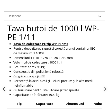
Pozitionere de sudura
Tip SB - cu bază rabatabilă
Instalatii de rotire
Nacela stivuitor
Platforme foarfeca
Descriere
Translator stivuitor
Tava butoi de 1000 l WP-
Prelungitor lame stivuitor CAM
attachments
PE 1/11
Atasamente profesionale CAM
Tava de colectare PE tip WP-PE 1/11
Cleste ridicare butoi
Pentru depozitarea sigură și corectă a unui container IBC
de maximum 1 1000 l
Dispozitive ridicare butoaie
Dimensiuni: LxLxH
1760 x 1350 x 710
mm
Volumul de colectare
:
1000
litri
Greutate: aprox.96 kg
Construcție din polietilenă robustă
Cu grătar de sprijin PE
Rezistență la acizi, alcali și uleiuri, precum și la alte medii
neinflamabile
Cu buzunare pentru stivuitoare și transpalete
Capacitate de încărcare: 1500 kg
Tip
Capacitate
Dimensiuni
Volum