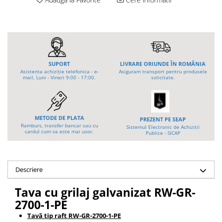
Tip 3S cu basculare pe 3 laturi
Ulei motor
Tip SK – model Heavy-Duty
Statii ulei
Tip BK – basculare prin rulare
Carucior butoi 200 L
Tip VD / VG
Ulei hidraulic
Tip GU / GU-E - compacte
Ulei pentru compresor
SUPORT
LIVRARE ORIUNDE ÎN ROMÂNIA
Tip SGU - pentru span
Ridicare
Asistenta achiziție telefonica - e-
Asiguram transport pentru produsele
Tip MGU - Minicontainer
mail, Luni - Vineri 9:00 - 17:00.
solicitate.
LIZE
Tip SMGU - mini pentru span
Suport butelii
Tip RD - cu capac rotund
Tip BKC - de mare capacitate
Automatizarea productiei
METODE DE PLATA
PREZENT PE SEAP
Tip DUO / TRIO
Ramburs, transfer bancar sau cu
Sistemul Electronic de Achizitii
Scule
cardul cum va este mai usor.
Publice - SICAP
Tip NK - mecanism foarfeca
Curatenie
Prelungitoare furci stivuitor
Rezervor mobil motorina
Containere stivuibile
Descriere
Sudura
Tip BSK - pentru deșeuri
Tava
cu grilaj galvanizat
RW-GR-
Traverse pentru BSK
Sudare manuala
2700-1-PE
Tip SB - cu bază rabatabilă
Pozitionere de sudura
Nacela stivuitor
Tavă tip raft RW-GR-2700-1-PE
Instalatii de rotire