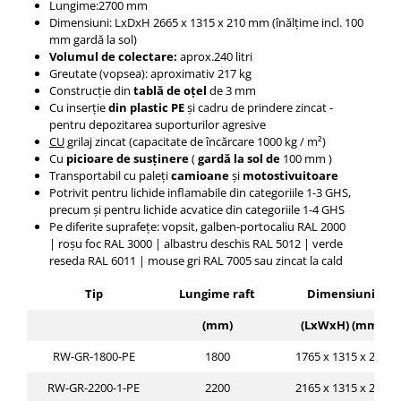
Lungime:2700 mm
Platforme foarfeca
Translator stivuitor
Dimensiuni: LxDxH
2665 x 1315 x 210
mm (înălțime incl. 100
mm gardă la sol)
Prelungitor lame stivuitor CAM
Volumul de colectare:
aprox.240 litri
attachments
Greutate (vopsea): aproximativ 217 kg
Atasamente profesionale CAM
Construcție din
tablă de oțel
de 3 mm
Cu
inserție
din plastic PE
și cadru de prindere zincat -
Cleste ridicare butoi
pentru depozitarea suporturilor agresive
CU
grilaj zincat (capacitate de încărcare 1000 kg / m²)
Dispozitive ridicare butoaie
Cu
picioare de susținere
(
gardă la sol de
100 mm
)
Transportabil cu paleți
camioane
și
motostivuitoare
Potrivit pentru lichide inflamabile din categoriile 1-3 GHS,
precum și pentru lichide acvatice din categoriile 1-4 GHS
Pe diferite suprafețe: vopsit, galben-portocaliu RAL 2000
|
roșu foc RAL 3000 |
albastru deschis RAL 5012 |
verde
reseda RAL 6011 |
mouse gri RAL 7005 sau zincat la cald
Tip
Lungime raft
Dimensiuni
(mm)
(LxWxH) (mm)
RW-GR-1800-PE
1800
1765 x 1315 x 255
RW-GR-2200-1-PE
2200
2165 x 1315 x 230