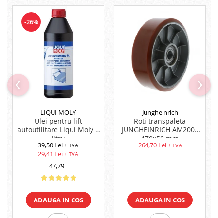
-26%
LIQUI MOLY
Jungheinrich
Ulei pentru lift
Roti transpaleta
autoutilitare Liqui Moly 1
JUNGHEINRICH AM2000
litru
170x50 mm
39,50 Lei
264,70 Lei
+ TVA
+ TVA
29,41 Lei
+ TVA
47,79
ADAUGA IN COS
ADAUGA IN COS