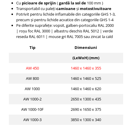
Cu
picioare de sprijin
(
gardă la sol de
100 mm
)
Transportabil cu paleți
camioane
și
motostivuitoare
Potrivit pentru lichide inflamabile din categoriile GHS 1-3,
precum și pentru lichide acvatice din categoriile GHS 1-4
Pe diferite suprafețe: vopsit, galben-portocaliu RAL 2000
|
roșu foc RAL 3000 |
albastru deschis RAL 5012 |
verde
reseda RAL 6011 |
mouse gri RAL 7005 sau zincat la cald
Tip
Dimensiuni
Vo
(LxWxH) (mm)
(l
AW 450
1460 x 1460 x 355
45
AW 800
1460 x 1460 x 525
80
AW 1000
1460 x 1460 x 620
10
AW 1000-2
2650 x 1300 x 435
10
AW 1000-10F
2690 x 1650 x 375
10
AW 1000-3
3850 x 1300 x 340
10