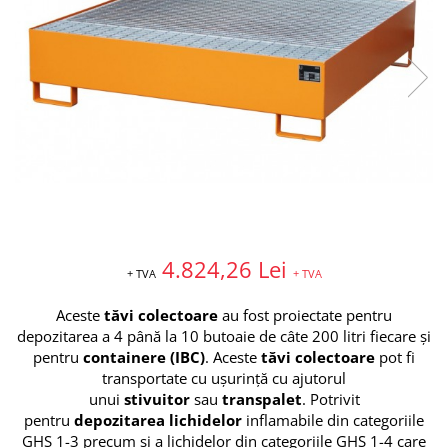
Brate prelungitoare
Rafturi
Solutii intretinere lant moto
Lama de zapada
Suport / Stativ
Produse Liqui Moly
Dulap substante chimice
Matura stivuitor
Liqui Moly 5w30
Cărucioare
Liqui Moly 5w40
Cupa Stivuitor
Transpalete
Aditiv Liqui Moly
Cupă cu acționare mecanică
Platforme de lucru
Sprayuri tehnice Liqui Moly
Cupă cu acționare hidraulică
Spray-uri tehnice
Sisteme de ridicare
Piese de schimb
Chingi de ridicare
Piese Transpalete
Nacele
Electrice
Traverse
4.824,26 Lei
+ TVA
+ TVA
Hidraulice
Cheie tachelaj
Piese stivuitor
Containere basculante
Aceste
tăvi colectoare
au fost proiectate pentru
Role si roti pentru lize
depozitarea a 4 până la 10 butoaie de câte 200 litri fiecare și
Tip 4A - cu deblocare automată
Scaune pentru utilaje și stivuitoare
pentru
containere (IBC)
.
Aceste
tăvi colectoare
pot fi
Tip AK - sistem abroll
transportate
cu
ușurință
cu ajutorul
Masini unelte
Tip EXPO - basculare prin rulare
unui
stivuitor
sau
transpalet
.
Potrivit
Vaseline
Tip BKM - basculare prin rulare
pentru
depozitarea
lichidelor
inflamabile
din categoriile
Tip SKM - pentru span
Uleiuri
GHS 1-3
precum și a lichidelor din categoriile GHS 1-4
care