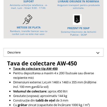
SUPORT
LIVRARE ORIUNDE ÎN ROMÂNIA
Platforme foarfeca
Translator stivuitor
Asistenta achiziție telefonica - e-
Asiguram transport pentru produsele
mail, Luni - Vineri 9:00 - 17:00.
solicitate.
Prelungitor lame stivuitor CAM
attachments
Atasamente profesionale CAM
METODE DE PLATA
PREZENT PE SEAP
Cleste ridicare butoi
Ramburs, transfer bancar sau cu
Sistemul Electronic de Achizitii
cardul cum va este mai usor.
Publice - SICAP
Dispozitive ridicare butoaie
Descriere
Tava de colectare AW-450
Tava de colectare tip AW-450
Pentru depozitarea a maxim 4 x 200 l butoaie sau diverse
recipiente mici
Dimensiuni externe: LxLxH 1460 x 1460 x 355 mm (înălțime
incl. 100 mm gardă la sol)
Volumul de colectare:
aprox.450 litri
Greutate (vopsea): aproximativ 144 kg
Construcție din
tablă de oțel
de 3 mm
Cu
grătar
zincat
(capacitate de încărcare 1000 kg / m²)