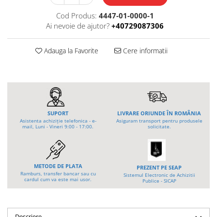
Platforme foarfeca
Translator stivuitor
Cod Produs:
4447-01-0000-1
Prelungitor lame stivuitor CAM
Ai nevoie de ajutor?
+40729087306
attachments
Atasamente profesionale CAM
Adauga la Favorite
Cere informatii
Cleste ridicare butoi
Dispozitive ridicare butoaie
SUPORT
LIVRARE ORIUNDE ÎN ROMÂNIA
Asistenta achiziție telefonica - e-
Asiguram transport pentru produsele
mail, Luni - Vineri 9:00 - 17:00.
solicitate.
METODE DE PLATA
PREZENT PE SEAP
Ramburs, transfer bancar sau cu
Sistemul Electronic de Achizitii
cardul cum va este mai usor.
Publice - SICAP
Descriere