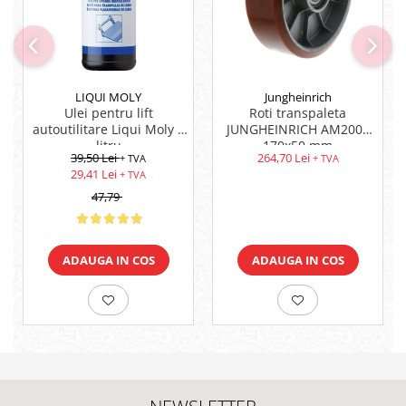
LIQUI MOLY
Jungheinrich
Ulei pentru lift
Roti transpaleta
autoutilitare Liqui Moly 1
JUNGHEINRICH AM2000
litru
170x50 mm
39,50 Lei
264,70 Lei
+ TVA
+ TVA
29,41 Lei
+ TVA
47,79
ADAUGA IN COS
ADAUGA IN COS
NEWSLETTER