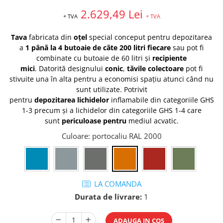
Tip 3S cu basculare pe 3 laturi
2.629,49 Lei
Ulei motor
+ TVA
+ TVA
Tip SK – model Heavy-Duty
Statii ulei
Tip BK – basculare prin rulare
Carucior butoi 200 L
Tava
fabricata din
oțel
special conceput pentru depozitarea
Tip VD / VG
Ulei hidraulic
a
1 până la 4 butoaie de câte 200 litri fiecare
sau pot fi
Tip GU / GU-E - compacte
combinate cu butoaie de 60 litri și
recipiente
Ulei pentru compresor
Tip SGU - pentru span
mici
.
Datorită
designului
conic
,
tăvile colectoare
pot
fi
Ridicare
Tip MGU - Minicontainer
stivuite una în alta pentru a economisi spațiu atunci când nu
LIZE
sunt utilizate.
Potrivit
Tip SMGU - mini pentru span
pentru
depozitarea
lichidelor
inflamabile
din categoriile GHS
Suport butelii
Tip RD - cu capac rotund
1-3
precum și a lichidelor din categoriile GHS 1-4
care
Tip BKC - de mare capacitate
Automatizarea productiei
sunt
periculoase pentru
mediul acvatic
.
Tip DUO / TRIO
Scule
Culoare
: portocaliu RAL 2000
Tip NK - mecanism foarfeca
Curatenie
Prelungitoare furci stivuitor
Rezervor mobil motorina
Containere stivuibile
Sudura
Tip BSK - pentru deșeuri
LA COMANDA
Traverse pentru BSK
Sudare manuala
Durata de livrare:
1
Tip SB - cu bază rabatabilă
Pozitionere de sudura
Nacela stivuitor
Instalatii de rotire
ADAUGA IN COS