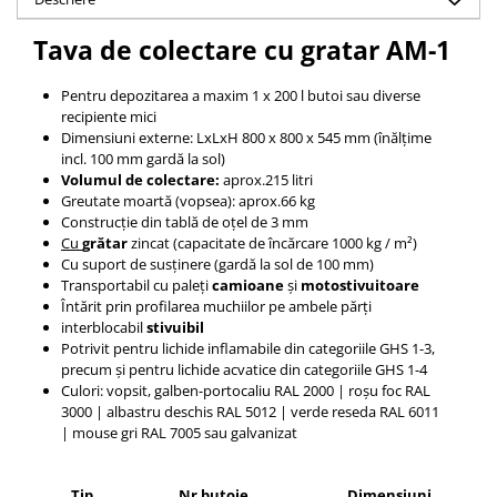
Tava de colectare cu gratar AM-1
Pentru depozitarea a maxim 1 x 200 l butoi sau diverse
recipiente mici
Dimensiuni externe: LxLxH 800 x 800 x 545 mm (înălțime
incl. 100 mm gardă la sol)
Volumul de colectare:
aprox.215 litri
Greutate moartă (vopsea): aprox.66 kg
Construcție din tablă de oțel de 3 mm
Cu
grătar
zincat
(capacitate de încărcare 1000 kg / m²)
Cu suport de susținere (gardă la sol de 100 mm)
Transportabil cu paleți
camioane
și
motostivuitoare
Întărit prin profilarea muchiilor pe ambele părți
interblocabil
stivuibil
Potrivit pentru lichide inflamabile din categoriile GHS 1-3,
precum și pentru lichide acvatice din categoriile GHS 1-4
Culori: vopsit, galben-portocaliu RAL 2000 |
roșu foc RAL
3000 |
albastru deschis RAL 5012 |
verde reseda RAL 6011
|
mouse gri RAL 7005 sau galvanizat
Tip
Nr butoie
Dimensiuni