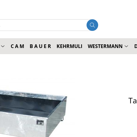
C A M
B A U E R
KEHRMULI
WESTERMANN
Ta