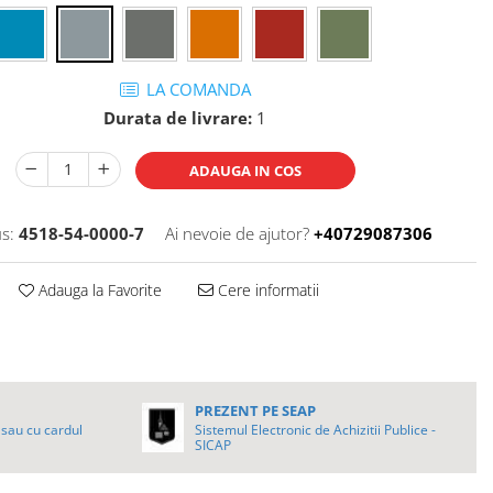
LA COMANDA
Durata de livrare:
1
ADAUGA IN COS
s:
4518-54-0000-7
Ai nevoie de ajutor?
+40729087306
Adauga la Favorite
Cere informatii
PREZENT PE SEAP
sau cu cardul
Sistemul Electronic de Achizitii Publice -
SICAP