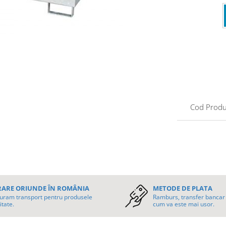
Cod Produ
RARE ORIUNDE ÎN ROMÂNIA
METODE DE PLATA
uram transport pentru produsele
Ramburs, transfer bancar 
itate.
cum va este mai usor.