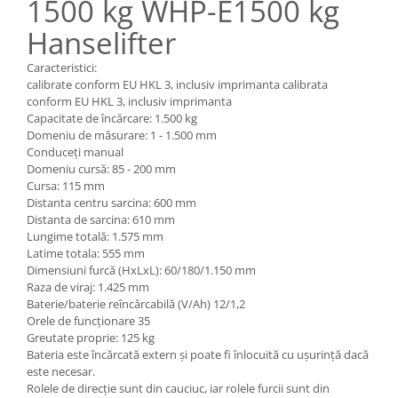
1500 kg WHP-E1500 kg
Pozitionere de sudura
Tip SB - cu bază rabatabilă
Hanselifter
Instalatii de rotire
Nacela stivuitor
Platforme foarfeca
Translator stivuitor
Caracteristici:
calibrate conform EU HKL 3, inclusiv imprimanta calibrata
Prelungitor lame stivuitor CAM
conform EU HKL 3, inclusiv imprimanta
attachments
Capacitate de încărcare: 1.500 kg
Domeniu de măsurare: 1 - 1.500 mm
Atasamente profesionale CAM
Conduceți manual
Cleste ridicare butoi
Domeniu cursă: 85 - 200 mm
Cursa: 115 mm
Dispozitive ridicare butoaie
Distanta centru sarcina: 600 mm
Distanta de sarcina: 610 mm
Lungime totală: 1.575 mm
Latime totala: 555 mm
Dimensiuni furcă (HxLxL): 60/180/1.150 mm
Raza de viraj: 1.425 mm
Baterie/baterie reîncărcabilă (V/Ah) 12/1,2
Orele de funcționare 35
Greutate proprie: 125 kg
Bateria este încărcată extern și poate fi înlocuită cu ușurință dacă
este necesar.
Rolele de direcție sunt din cauciuc, iar rolele furcii sunt din