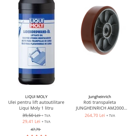
LIQUI MOLY
Jungheinrich
Ulei pentru lift autoutilitare
Roti transpaleta
Liqui Moly 1 litru
JUNGHEINRICH AM2000
170x50 mm
39,50 Lei
264,70 Lei
+ TVA
+ TVA
29,41 Lei
+ TVA
47,79