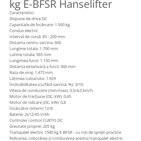
kg E-BFSR Hanselifter
Pozitionere de sudura
Tip SB - cu bază rabatabilă
Instalatii de rotire
Caracteristici:
Nacela stivuitor
Dispune de drive DC
Platforme foarfeca
Translator stivuitor
Capacitate de încărcare: 1.500 kg
Condus electric
Prelungitor lame stivuitor CAM
Interval de cursă: 85 - 200 mm
attachments
Distanta centru sarcina: 600
Lungime totala: 1.700 mm
Atasamente profesionale CAM
Latime totala: 565 mm
Cleste ridicare butoi
Lungimea furcii: 1.150 mm
Distanța exterioară a furcii: 560 mm
Dispozitive ridicare butoaie
Raza de viraj: 1.475 mm
Lățimea culoarului: 1.929
Înclinabilitatea (cu/fără sarcină, %): 3/10
Viteza de conducere (min/max): 3,5/4,0 km/h
Motor de tracțiune (DC, kW): 0,65
Motor de ridicare (DC, kW): 0,8
Încărcător (intern) 12/8
Baterie: 2x12/65 V/Ah
Controler control CURTIS DC
Greutate proprie: 205 kg
Transpalet electric 1500 kg E-BFSR - cu roți de sprijin practice
Ridicarea, coborârea și conducerea acestui transpalet electric