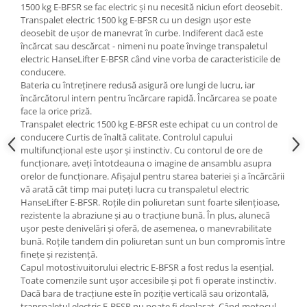
1500 kg E-BFSR se fac electric și nu necesită niciun efort deosebit.
Transpalet electric 1500 kg E-BFSR cu un design ușor este
deosebit de ușor de manevrat în curbe. Indiferent dacă este
încărcat sau descărcat - nimeni nu poate învinge transpaletul
electric HanseLifter E-BFSR când vine vorba de caracteristicile de
conducere.
Bateria cu întreținere redusă asigură ore lungi de lucru, iar
încărcătorul intern pentru încărcare rapidă. Încărcarea se poate
face la orice priză.
Transpalet electric 1500 kg E-BFSR este echipat cu un control de
conducere Curtis de înaltă calitate. Controlul capului
multifuncțional este ușor și instinctiv. Cu contorul de ore de
funcționare, aveți întotdeauna o imagine de ansamblu asupra
orelor de funcționare. Afișajul pentru starea bateriei și a încărcării
vă arată cât timp mai puteți lucra cu transpaletul electric
HanseLifter E-BFSR. Roțile din poliuretan sunt foarte silențioase,
rezistente la abraziune și au o tracțiune bună. În plus, alunecă
ușor peste denivelări și oferă, de asemenea, o manevrabilitate
bună. Roțile tandem din poliuretan sunt un bun compromis între
finețe și rezistență.
Capul motostivuitorului electric E-BFSR a fost redus la esențial.
Toate comenzile sunt ușor accesibile și pot fi operate instinctiv.
Dacă bara de tracțiune este în poziție verticală sau orizontală,
transpaletul electric E-BFSR nu poate fi deplasat. Când motocul