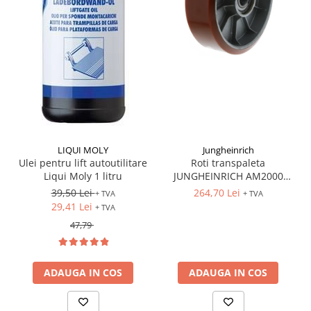
LIQUI MOLY
Jungheinrich
Ulei pentru lift autoutilitare
Roti transpaleta
Liqui Moly 1 litru
JUNGHEINRICH AM2000
170x50 mm
39,50 Lei
264,70 Lei
+ TVA
+ TVA
29,41 Lei
+ TVA
47,79
ADAUGA IN COS
ADAUGA IN COS