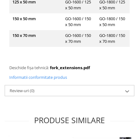
125 x 50 mm
GO-1600 / 125
GO-1800 / 125
GO
x 50 mm
x 50 mm
x 
150 x 50 mm
GO-1600 / 150
GO-1800 / 150
GO
x 50 mm
x 50 mm
x 
150 x 70 mm
GO-1600 / 150
GO-1800 / 150
GO
x 70 mm
x 70 mm
x 
Deschide fișa tehnică:
fork_extensions.pdf
Informatii conformitate produs
Review-uri
(0)
PRODUSE SIMILARE