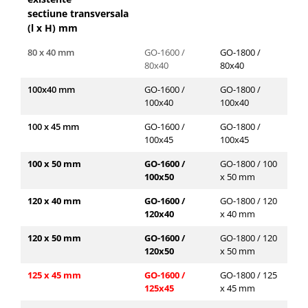
sectiune transversala
(l x H) mm
80 x 40 mm
GO-1600 /
GO-1800 /
GO
80x40
80x40
80
100x40 mm
GO-1600 /
GO-1800 /
GO
100x40
100x40
10
100 x 45 mm
GO-1600 /
GO-1800 /
GO
100x45
100x45
10
100 x 50 mm
GO-1600 /
GO-1800 / 100
GO
100x50
x 50 mm
x 
120 x 40 mm
GO-1600 /
GO-1800 / 120
GO
120x40
x 40 mm
x 
120 x 50 mm
GO-1600 /
GO-1800 / 120
GO
120x50
x 50 mm
x 
125 x 45 mm
GO-1600 /
GO-1800 / 125
GO
125x45
x 45 mm
x 