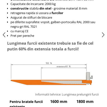
Capacitate de incarcare: 2000 kg
constructie
stabila
din otel
- grosime material: 8 mm
retragerea rapida si usoara a
furcilor
Asigurat de stifturi de blocare
pe diferite suprafete: vopsit, galben-portocaliu RAL 2000 sau
negru-gri RAL 7021
cu marcaj CE
Pret per pereche
Lungimea furcii existente trebuie sa fie de cel
putin 60% din extensia totala a furcii!
Informatii tehnice: Lungimea prelungirii furcii
1600 mm
1800 mm
2
Pentru bratele furcii
existente