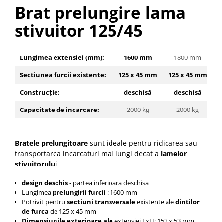
Pozitionere de sudura
Brat prelungire lama
Tip SB - cu bază rabatabilă
Instalatii de rotire
Nacela stivuitor
stivuitor 125/45
Platforme foarfeca
Translator stivuitor
Prelungitor lame stivuitor CAM
Lungimea extensiei (mm):
1600 mm
1800 mm
attachments
Sectiunea furcii existente:
125 x 45 mm
125 x 45 mm
1
Atasamente profesionale CAM
Construcție:
deschisă
deschisă
Cleste ridicare butoi
Dispozitive ridicare butoaie
Capacitate de incarcare:
2000 kg
2000 kg
Bratele prelungitoare
sunt ideale pentru ridicarea sau
transportarea incarcaturi mai lungi decat a
lamelor
stivuitorului
.
design
deschis
- partea inferioara deschisa
Lungimea
prelungirii furcii
: 1600 mm
Potrivit pentru
sectiuni transversale
existente ale
dintilor
de furca
de
125 x 45
mm
Dimensiunile exterioare ale
extensiei LxH: 153 x 53 mm