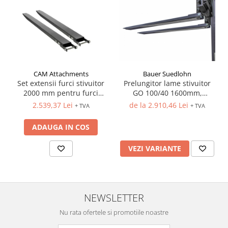
CAM Attachments
Bauer Suedlohn
Set extensii furci stivuitor
Prelungitor lame stivuitor
2000 mm pentru furci
GO 100/40 1600mm,
100x40 mm
1800mm, 2000mm
2.539,37 Lei
de la 2.910,46 Lei
+ TVA
+ TVA
ADAUGA IN COS
VEZI VARIANTE
NEWSLETTER
Nu rata ofertele si promotiile noastre