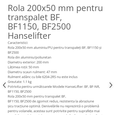
Pozitionere de sudura
Rola 200x50 mm pentru
Tip SB - cu bază rabatabilă
Instalatii de rotire
Nacela stivuitor
transpalet BF,
Platforme foarfeca
Translator stivuitor
BF1150, BF2500
Prelungitor lame stivuitor CAM
Hanselifter
attachments
Atasamente profesionale CAM
Caracteristici:
Rola 200x50 mm aluminiu/PU pentru transpaleți BF, BF1150 și
Cleste ridicare butoi
BF2500
Dispozitive ridicare butoaie
Rola din aluminiu/poliuretan
Diametru exterior: 200 mm
Lățimea roții: 50 mm
Diametru scaun rulment: 47 mm
Rulment adânc cu bile 6204-2RS nu este inclus
Greutate: 1.1 kg
Potrivita pentru următoarele Modele HanseLifter: BF, BF-NR,
BF1150, BF2500
Rola 200x50 mm pentru transpalet BF,
BF1150, BF2500 de zgomot redus, rezistenta la abraziune
șicu tracțiune optimă. Denivelările nu reprezintă o problemă
pentru volanele, acestea sunt potrivite pentru suprafețe mai