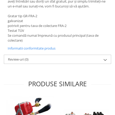
aveți întrebări sau doriți un sfat gratuit, pur și simplu trimiteți-ne
Pozitionere de sudura
Tip SB - cu bază rabatabilă
un e-mail sau sunați-ne, vom fi bucuroși să vă ajutăm.
Instalatii de rotire
Nacela stivuitor
Gratar tip GR-FRA-2
Platforme foarfeca
Translator stivuitor
galvanizat
potrivit pentru tava de colectare FRA-2
Prelungitor lame stivuitor CAM
Testat TÜV
attachments
Se comandă numai împreună cu produsul principal (tava de
Atasamente profesionale CAM
colectare)
Cleste ridicare butoi
Informatii conformitate produs
Dispozitive ridicare butoaie
Review-uri
(0)
PRODUSE SIMILARE