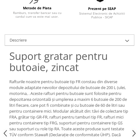
Tip SKM - pentru span
Uleiuri
Metode de Plata
Prezent pe SEAP
Tip 3S cu basculare pe 3 laturi
Ramburs, transfer bancar sau cu
Sistemul Electronic de Achizitii
cardul cum va este mai usor.
Ulei motor
Publice - SICAP
Tip SK – model Heavy-Duty
Statii ulei
Tip BK – basculare prin rulare
Carucior butoi 200 L
Tip VD / VG
Descriere
Ulei hidraulic
Tip GU / GU-E - compacte
Ulei pentru compresor
Suport gratar pentru
Tip SGU - pentru span
Ridicare
Tip MGU - Minicontainer
butoaie, zincat
LIZE
Tip SMGU - mini pentru span
Suport butelii
Tip RD - cu capac rotund
Rafturile noastre pentru butoaie tip FR constau din diverse
Tip BKC - de mare capacitate
Automatizarea productiei
module adaptate nevoilor depozitului de butoaie de 200 L (ulei,
Tip DUO / TRIO
motorina, . Aceste rafturi pentru butoaie sunt folosite pentru
Scule
depozitarea orizontală și umplerea a maxim 6 butoaie de 200 de
Tip NK - mecanism foarfeca
litri fiecare, care pot fi combinate și cu butoaie de 60 de litri sau
Curatenie
Prelungitoare furci stivuitor
pentru containere mici. Modular alcătuit din: tăvi de colectare tip
Rezervor mobil motorina
FRA, grătar tip GR-FR, rafturi pentru tamburi tip FR, rafturi mici
Containere stivuibile
pentru containere tip FRG, suporturi pentru containere tip GS
Sudura
Tip BSK - pentru deșeuri
sau suporturi cu role tip RA. Toate aceste produse sunt testate
Sudare manuala
TÜV conform StawaR (Declarație de conformitate ÜHP). Dacă
Traverse pentru BSK