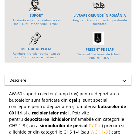
Platforme foarfeca
Translator stivuitor
Prelungitor lame stivuitor CAM
SUPORT
LIVRARE ORIUNDE ÎN ROMÂNIA
attachments
Asistenta achiziție telefonica - e-
Asiguram transport pentru produsele
mail, Luni - Vineri 9:00 - 17:00.
solicitate.
Atasamente profesionale CAM
Cleste ridicare butoi
Dispozitive ridicare butoaie
METODE DE PLATA
PREZENT PE SEAP
Ramburs, transfer bancar sau cu
Sistemul Electronic de Achizitii
cardul cum va este mai usor.
Publice - SICAP
Descriere
AW-60 suport colector (sump tray) pentru depozitarea
butoaielor sunt fabricate din
oțel
și sunt special
concepute pentru depozitarea și umplerea
butoaielor de
60 litri
și a
recipientelor mici
.
Potrivite
pentru
depozitarea
lichidelor
inflamabile
din categoriile
GHS 1-3 (sau a
simbolurilor de pericol
F / F +
) precum și
a lichidelor din categoriile GHS 1-4 (sau
WGK 1-3
)
care