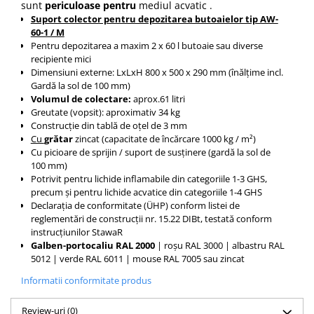
sunt
periculoase pentru
mediul acvatic
.
Suport colector pentru depozitarea butoaielor tip AW-
60-1 / M
Pentru depozitarea a maxim 2 x 60 l butoaie sau diverse
recipiente mici
Dimensiuni externe: LxLxH 800 x 500 x 290 mm (înălțime incl.
Gardă la sol de 100 mm)
Volumul de colectare:
aprox.61 litri
Greutate (vopsit): aproximativ 34 kg
Construcție din tablă de oțel de 3 mm
Cu
grătar
zincat
(capacitate de încărcare 1000 kg / m²)
Cu picioare de sprijin / suport de susținere (gardă la sol de
100 mm)
Potrivit pentru lichide inflamabile din categoriile 1-3 GHS,
precum și pentru lichide acvatice din categoriile 1-4 GHS
Declarația de conformitate (ÜHP) conform listei de
reglementări de construcții nr. 15.22 DIBt, testată conform
instrucțiunilor StawaR
Galben-portocaliu RAL 2000
|
roșu RAL 3000 |
albastru RAL
5012 |
verde RAL 6011 |
mouse RAL 7005 sau zincat
Informatii conformitate produs
Review-uri
(0)