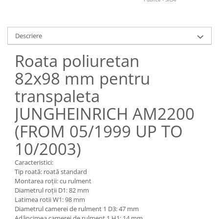
Pozitionere de sudura
Tip SB - cu bază rabatabilă
Instalatii de rotire
Nacela stivuitor
Platforme foarfeca
Descriere
Translator stivuitor
Prelungitor lame stivuitor CAM
Roata poliuretan
attachments
82x98 mm pentru
Atasamente profesionale CAM
transpaleta
Cleste ridicare butoi
JUNGHEINRICH AM2200
Dispozitive ridicare butoaie
(FROM 05/1999 UP TO
10/2003)
Caracteristici:
Tip roată: roată standard
Montarea roții: cu rulment
Diametrul roții D1: 82 mm
Latimea rotii W1: 98 mm
Diametrul camerei de rulment 1 D3: 47 mm
Adâncimea camerei de rulment 1 H1: 14 mm