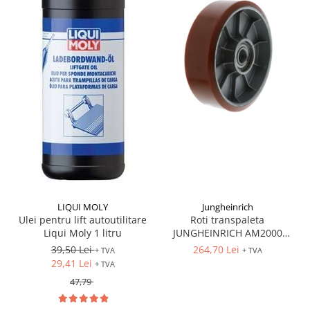
LIQUI MOLY
Jungheinrich
Ulei pentru lift autoutilitare
Roti transpaleta
Liqui Moly 1 litru
JUNGHEINRICH AM2000
170x50 mm
39,50 Lei
264,70 Lei
+ TVA
+ TVA
29,41 Lei
+ TVA
47,79