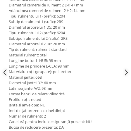
Diametrul camerei de rulment 2 D4: 47 mm
Adâncimea camerei de rulment 2 H2: 14 mm
Tipul rulmentului 1 (prefix): 6204
Subtip de rulment 1 (sufix): 2RS
Diametrul arborelui 1 D5: 20 mm
Tipul rulmentului 2 (prefix): 6204
Subtipul rulmentului 2 (sufix): 2RS
Diametrul arborelui 2 D6: 20 mm
Tip de rulment: rulment standard
Material rulment: otel
Lungime butuc L-HUB: 98 mm
Lungime de prindere L-CLA: 98 mm
Materialul roții (grupate): poliuretan
Material jantei: otel
Diametrul jantei D2: 60 mm
Latimea jantei W2: 98 mm
Forma benzii de rulare: cilindrică
Profilul roții: neted
Janta si anvelopa: NU
Inel dințat prezent: cu inel dințat
Numar de rulmenti: 2
Canelură pentru inelul de siguranță prezent: NU
Bucșă de reducere prezentă: DA