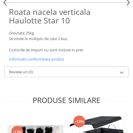
Pozitionere de sudura
Tip SB - cu bază rabatabilă
Roata nacela verticala
Instalatii de rotire
Nacela stivuitor
Haulotte Star 10
Platforme foarfeca
Translator stivuitor
Prelungitor lame stivuitor CAM
Greutate 25kg.
attachments
Se vinde la multiplu de cate 2 buc.
Atasamente profesionale CAM
Costurile de import nu sunt incluse in pret.
Cleste ridicare butoi
Informatii conformitate produs
Dispozitive ridicare butoaie
Review-uri
(0)
PRODUSE SIMILARE
-13%
-13%