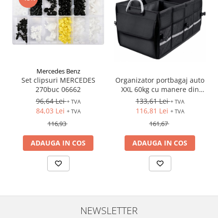
Mercedes Benz
Set clipsuri MERCEDES
Organizator portbagaj auto
270buc 06662
XXL 60kg cu manere din
aluminiu
96,64 Lei
133,61 Lei
+ TVA
+ TVA
84,03 Lei
116,81 Lei
+ TVA
+ TVA
116,93
161,67
ADAUGA IN COS
ADAUGA IN COS
NEWSLETTER