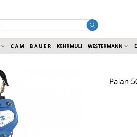
C A M
B A U E R
KEHRMULI
WESTERMANN
Palan 5