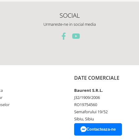
SOCIAL
Urmareste-ne in social media
DATE COMERCIALE
ta
Baurent S.R.L.
ur
J32/1909/2006
selor
RO19754560
Semaforului 19/52
Sibiu, Sibiu
Contacteaza-ne