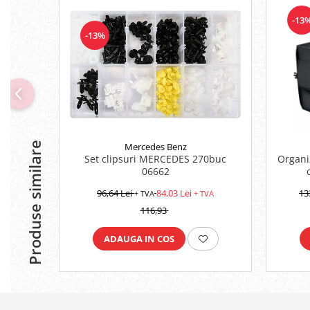
Platforme foarfeca
Translator stivuitor
-13
Prelungitor lame stivuitor CAM
-13%
attachments
Atasamente profesionale CAM
Cleste ridicare butoi
Dispozitive ridicare butoaie
Produse similare
Mercedes Benz
Set clipsuri MERCEDES 270buc
Organi
06662
96,64 Lei
84,03 Lei
13
+ TVA
+ TVA
116,93
ADAUGA IN COS