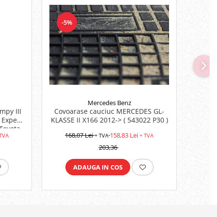
-5%
-11
Mercedes Benz
mpy III
Covoarase cauciuc MERCEDES GL-
Co
 Expert
KLASSE II X166 2012-> ( 543022 P30 )
SPRIN
 Toyota
168,07 Lei
158,83 Lei
17
 TVA
+ TVA
+ TVA
203,36
ADAUGA IN COS