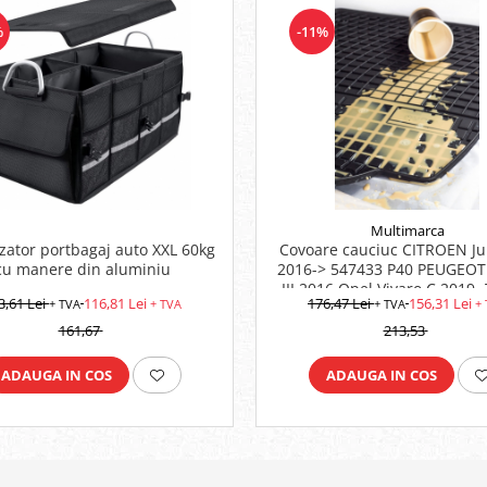
%
-11%
Multimarca
zator portbagaj auto XXL 60kg
Covoare cauciuc CITROEN Ju
cu manere din aluminiu
2016-> 547433 P40 PEUGEOT
III 2016 Opel Vivaro C 2019-
3,61 Lei
116,81 Lei
176,47 Lei
156,31 Lei
+ TVA
+ TVA
+ TVA
+
ProAce II 2016-
161,67
213,53
ADAUGA IN COS
ADAUGA IN COS