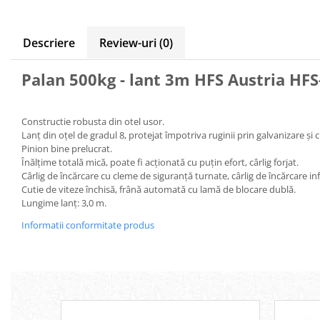
Tip 3S cu basculare pe 3 laturi
Ulei motor
Tip SK – model Heavy-Duty
Statii ulei
Descriere
Review-uri
(0)
Tip BK – basculare prin rulare
Carucior butoi 200 L
Tip VD / VG
Ulei hidraulic
Palan 500kg - lant 3m HFS Austria HFS
Tip GU / GU-E - compacte
Ulei pentru compresor
Tip SGU - pentru span
Ridicare
Tip MGU - Minicontainer
Constructie robusta din otel usor.
LIZE
Tip SMGU - mini pentru span
Lanț din oțel de gradul 8, protejat împotriva ruginii prin galvanizare și
Suport butelii
Tip RD - cu capac rotund
Pinion bine prelucrat.
Înălțime totală mică, poate fi acționată cu puțin efort, cârlig forjat.
Tip BKC - de mare capacitate
Automatizarea productiei
Cârlig de încărcare cu cleme de siguranță turnate, cârlig de încărcare in
Tip DUO / TRIO
Cutie de viteze închisă, frână automată cu lamă de blocare dublă.
Scule
Tip NK - mecanism foarfeca
Lungime lanț: 3,0 m.
Curatenie
Prelungitoare furci stivuitor
Informatii conformitate produs
Rezervor mobil motorina
Containere stivuibile
Sudura
Tip BSK - pentru deșeuri
Traverse pentru BSK
Sudare manuala
Tip SB - cu bază rabatabilă
Pozitionere de sudura
Nacela stivuitor
Instalatii de rotire