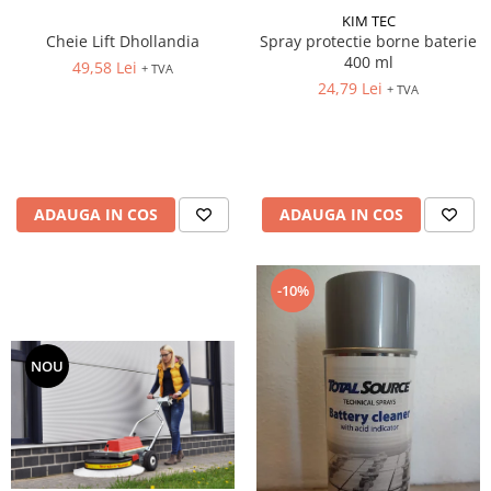
KIM TEC
Cheie Lift Dhollandia
Spray protectie borne baterie
400 ml
49,58 Lei
+ TVA
24,79 Lei
+ TVA
ADAUGA IN COS
ADAUGA IN COS
-10%
NOU