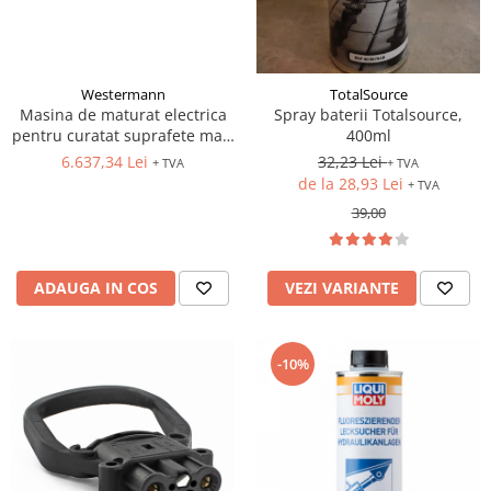
Westermann
TotalSource
Masina de maturat electrica
Spray baterii Totalsource,
pentru curatat suprafete mari
400ml
in depozite
6.637,34 Lei
32,23 Lei
+ TVA
+ TVA
de la 28,93 Lei
+ TVA
39,00
ADAUGA IN COS
VEZI VARIANTE
-10%