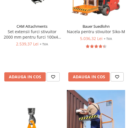
CAM Attachments
Bauer Suedlohn
Set extensii furci stivuitor
Nacela pentru stivuitor Siko-M
2000 mm pentru furci 100x40
5.036,32 Lei
+ TVA
mm
2.539,37 Lei
+ TVA
ADAUGA IN COS
ADAUGA IN COS