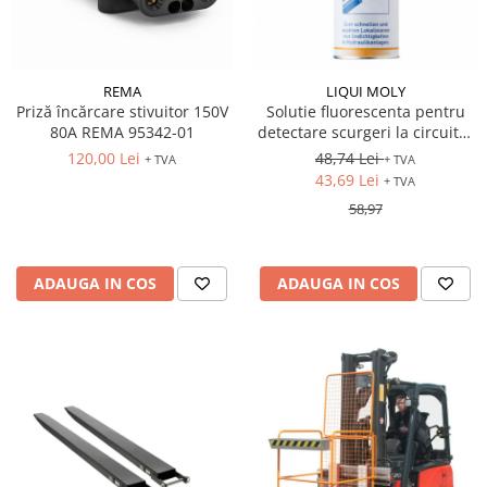
REMA
LIQUI MOLY
Priză încărcare stivuitor 150V
Solutie fluorescenta pentru
80A REMA 95342-01
detectare scurgeri la circuitul
hidraulic 500ml
120,00 Lei
48,74 Lei
+ TVA
+ TVA
43,69 Lei
+ TVA
58,97
ADAUGA IN COS
ADAUGA IN COS