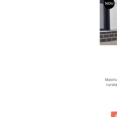
NOU
Masina
curata