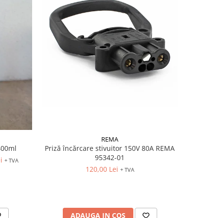
REMA
 400ml
Priză încărcare stivuitor 150V 80A REMA
95342-01
ei
+ TVA
120,00 Lei
+ TVA
ADAUGA IN COS