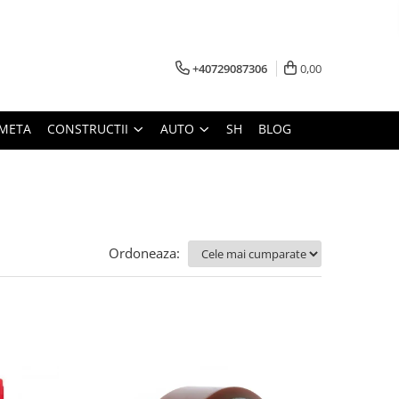
+40729087306
0,00
META
CONSTRUCTII
AUTO
SH
BLOG
Ordoneaza: