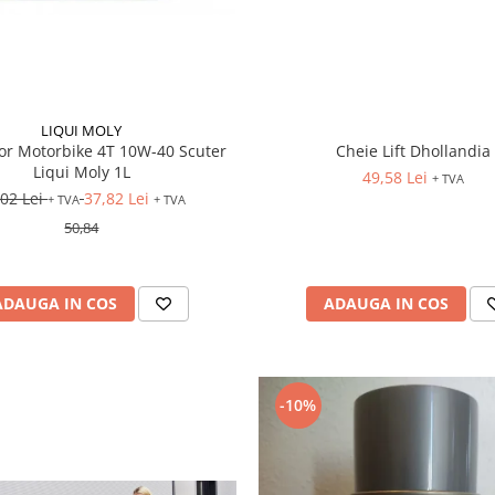
LIQUI MOLY
or Motorbike 4T 10W-40 Scuter
Cheie Lift Dhollandia
Liqui Moly 1L
49,58 Lei
+ TVA
,02 Lei
37,82 Lei
+ TVA
+ TVA
50,84
ADAUGA IN COS
ADAUGA IN COS
-10%