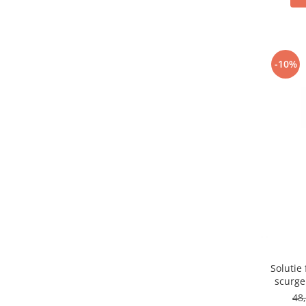
-10%
Solutie
scurger
48