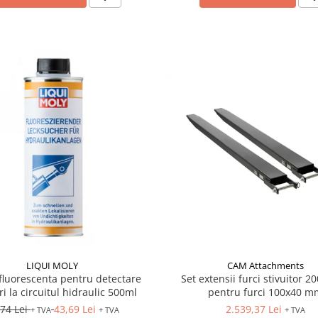
LIQUI MOLY
CAM Attachments
 fluorescenta pentru detectare
Set extensii furci stivuitor 
i la circuitul hidraulic 500ml
pentru furci 100x40 m
,74 Lei
43,69 Lei
2.539,37 Lei
+ TVA
+ TVA
+ TVA