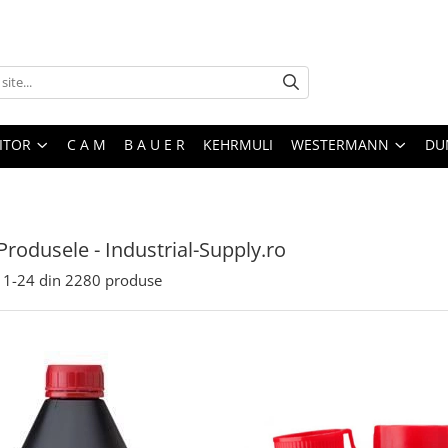
ITOR
C A M
B A U E R
KEHRMULI
WESTERMANN
DU
Produsele - Industrial-Supply.ro
1-
24
din
2280
produse