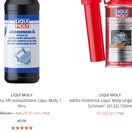
LIQUI MOLY
LIQUI MOLY
Aditiv motorină Liqui Moly unge
ru lift autoutilitare Liqui Moly 1
Schmier” (5122) 150m
litru
41,32 Lei
,50 Lei
29,41 Lei
+ TVA
+ TVA
+ TVA
47,79