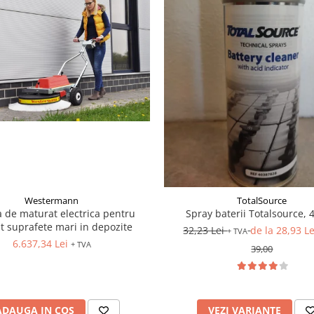
Westermann
TotalSource
 de maturat electrica pentru
Spray baterii Totalsource,
t suprafete mari in depozite
32,23 Lei
de la 28,93 L
+ TVA
6.637,34 Lei
+ TVA
39,00
ADAUGA IN COS
VEZI VARIANTE