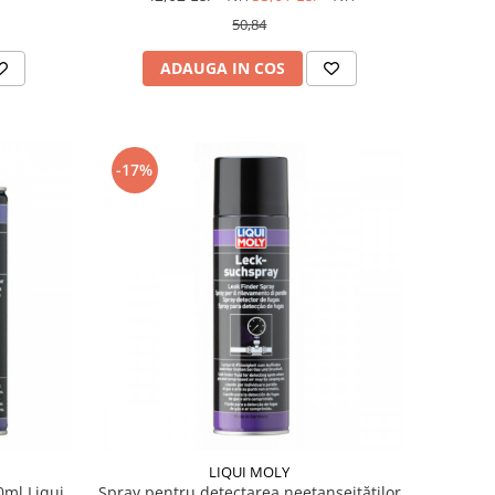
50,84
ADAUGA IN COS
-17%
LIQUI MOLY
0ml Liqui
Spray pentru detectarea neetanşeităţilor