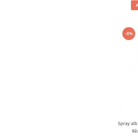
-8%
Spray alb
32