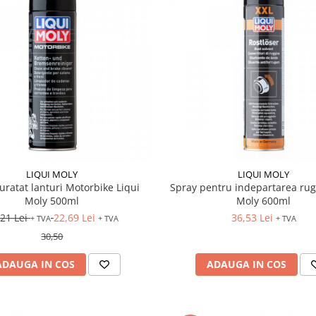
LIQUI MOLY
LIQUI MOLY
uratat lanturi Motorbike Liqui
Spray pentru indepartarea rugi
Moly 500ml
Moly 600ml
,21 Lei
22,69 Lei
36,53 Lei
+ TVA
+ TVA
+ TVA
30,50
ADAUGA IN COS
ADAUGA IN COS