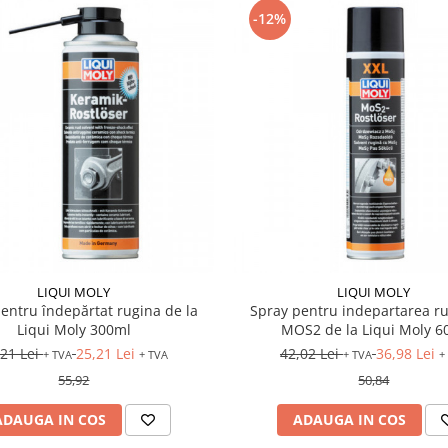
-12%
LIQUI MOLY
LIQUI MOLY
entru îndepărtat rugina de la
Spray pentru indepartarea ru
Liqui Moly 300ml
MOS2 de la Liqui Moly 6
,21 Lei
25,21 Lei
42,02 Lei
36,98 Lei
+ TVA
+ TVA
+ TVA
+
55,92
50,84
ADAUGA IN COS
ADAUGA IN COS