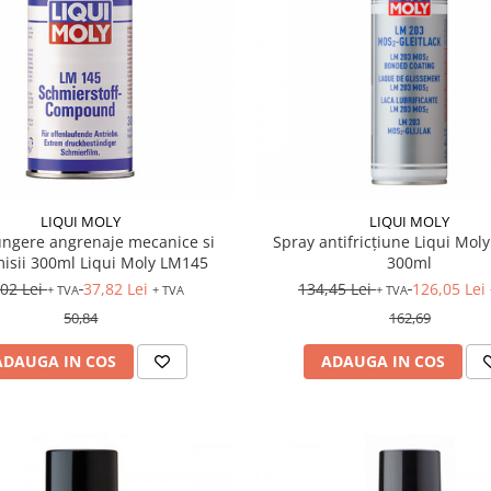
LIQUI MOLY
LIQUI MOLY
ungere angrenaje mecanice si
Spray antifricțiune Liqui Mol
isii 300ml Liqui Moly LM145
300ml
,02 Lei
37,82 Lei
134,45 Lei
126,05 Lei
+ TVA
+ TVA
+ TVA
50,84
162,69
ADAUGA IN COS
ADAUGA IN COS