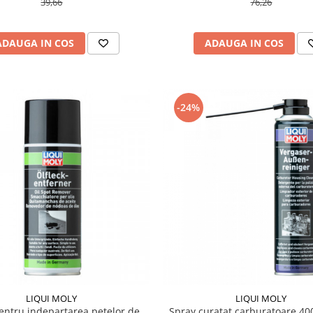
39,66
76,26
ADAUGA IN COS
ADAUGA IN COS
-24%
LIQUI MOLY
LIQUI MOLY
entru indepartarea petelor de
Spray curatat carburatoare 40