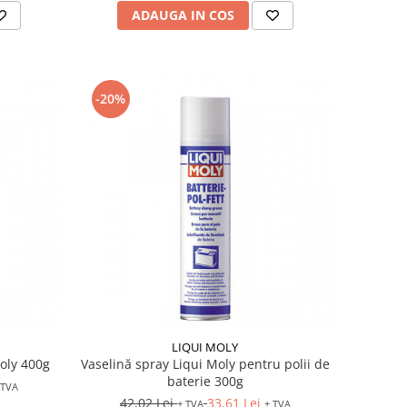
ADAUGA IN COS
-20%
LIQUI MOLY
Moly 400g
Vaselină spray Liqui Moly pentru polii de
baterie 300g
 TVA
42,02 Lei
33,61 Lei
+ TVA
+ TVA