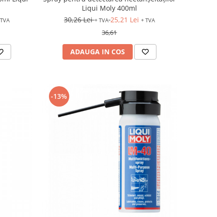
Liqui Moly 400ml
30,26 Lei
25,21 Lei
 TVA
+ TVA
+ TVA
36,61
ADAUGA IN COS
-13%