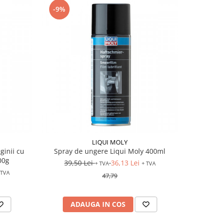
-9%
LIQUI MOLY
ginii cu
Spray de ungere Liqui Moly 400ml
00g
39,50 Lei
36,13 Lei
+ TVA
+ TVA
 TVA
47,79
ADAUGA IN COS