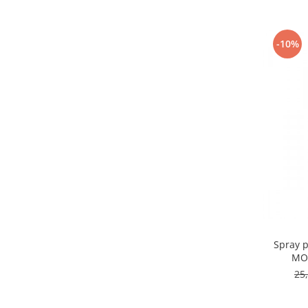
-10%
Spray p
MOS
25