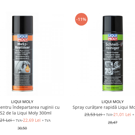
-11%
LIQUI MOLY
LIQUI MOLY
entru îndepartarea ruginii cu
Spray curăţare rapidă Liqui M
2 de la Liqui Moly 300ml
23,53 Lei
21,01 Lei
+ TVA
+
,21 Lei
22,69 Lei
+ TVA
+ TVA
28,47
30,50