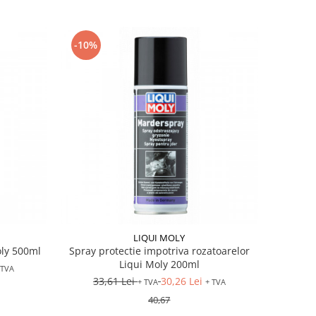
-10%
LIQUI MOLY
oly 500ml
Spray protectie impotriva rozatoarelor
Liqui Moly 200ml
 TVA
33,61 Lei
30,26 Lei
+ TVA
+ TVA
40,67