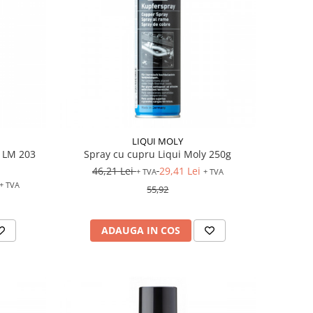
LIQUI MOLY
y LM 203
Spray cu cupru Liqui Moly 250g
46,21 Lei
29,41 Lei
+ TVA
+ TVA
+ TVA
55,92
ADAUGA IN COS