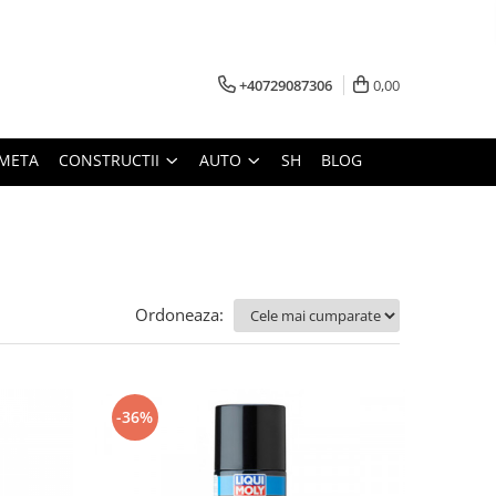
+40729087306
0,00
META
CONSTRUCTII
AUTO
SH
BLOG
Ordoneaza:
-36%