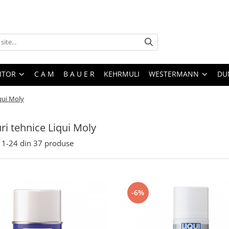
ITOR
C A M
B A U E R
KEHRMULI
WESTERMANN
DU
qui Moly
ri tehnice Liqui Moly
1-
24
din
37
produse
-6%