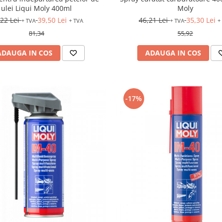
ulei Liqui Moly 400ml
Moly
,22 Lei
39,50 Lei
46,21 Lei
35,30 Lei
+ TVA
+ TVA
+ TVA
+
81,34
55,92
ADAUGA IN COS
ADAUGA IN COS
-17%