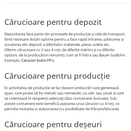
Cărucioare pentru depozit
Depozitarea face parte din procesele de producție și cele de transport,
fiind necesare dotări optime pentru a face rapid intrarea, păstrarea și
scoaterea din depozit a diferitelor materiale, piese, colete etc.
Oferim cărucioare cu 2 sau 4 roți, de diferite mărimi și cu diferite
opțiuni, de la producători renumiți, cum ar fi Fetra sau Bauer-Sudlohn.
Exemplu:
Carucior butoi FP-L
Cărucioare pentru producție
În activitatea de producție se fac deseori prelucrări care generează
șpan, care poate să fie metalic sau nemetalic, cu ulei sau uscat și care
se colectează în recipienți adecvați (lăzi, containere, butoaie). Sub
aceste containere este benefică așezarea unui cărucior cu 4 roți, ce
permite mutarea și staționarea (cu posibilitate de frânare/blocare).
Cărucioare pentru deșeuri