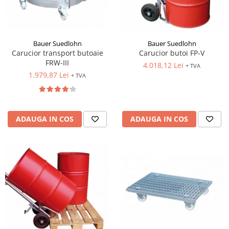
Pozitionere de sudura
Tip SB - cu bază rabatabilă
Instalatii de rotire
Nacela stivuitor
Platforme foarfeca
Translator stivuitor
Bauer Suedlohn
Bauer Suedlohn
Carucior transport butoaie
Carucior butoi FP-V
Prelungitor lame stivuitor CAM
FRW-III
attachments
4.018,12 Lei
+ TVA
1.979,87 Lei
+ TVA
Atasamente profesionale CAM
Cleste ridicare butoi
Dispozitive ridicare butoaie
ADAUGA IN COS
ADAUGA IN COS