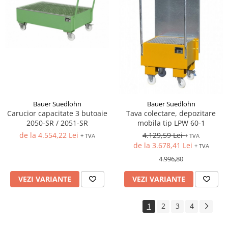
Bauer Suedlohn
Bauer Suedlohn
Carucior capacitate 3 butoaie
Tava colectare, depozitare
2050-SR / 2051-SR
mobila tip LPW 60-1
de la 4.554,22 Lei
4.129,59 Lei
+ TVA
+ TVA
de la 3.678,41 Lei
+ TVA
4.996,80
VEZI VARIANTE
VEZI VARIANTE
1
2
3
4