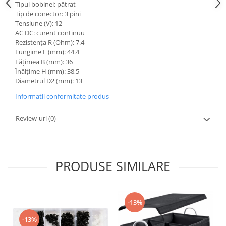
Tipul bobinei: pătrat
Pozitionere de sudura
Tip SB - cu bază rabatabilă
Tip de conector: 3 pini
Instalatii de rotire
Nacela stivuitor
Tensiune (V): 12
Platforme foarfeca
AC DC: curent continuu
Translator stivuitor
Rezistența R (Ohm): 7.4
Lungime L (mm): 44.4
Prelungitor lame stivuitor CAM
Lățimea B (mm): 36
attachments
Înălțime H (mm): 38,5
Atasamente profesionale CAM
Diametrul D2 (mm): 13
Cleste ridicare butoi
Informatii conformitate produs
Dispozitive ridicare butoaie
Review-uri
(0)
PRODUSE SIMILARE
-13%
-13%