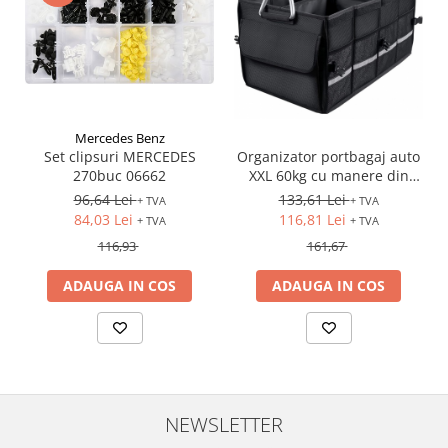
Mercedes Benz
Set clipsuri MERCEDES
Organizator portbagaj auto
270buc 06662
XXL 60kg cu manere din
aluminiu
96,64 Lei
133,61 Lei
+ TVA
+ TVA
84,03 Lei
116,81 Lei
+ TVA
+ TVA
116,93
161,67
ADAUGA IN COS
ADAUGA IN COS
NEWSLETTER