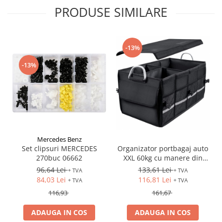
PRODUSE SIMILARE
-13%
-13%
Mercedes Benz
Set clipsuri MERCEDES
Organizator portbagaj auto
270buc 06662
XXL 60kg cu manere din
aluminiu
96,64 Lei
133,61 Lei
+ TVA
+ TVA
84,03 Lei
116,81 Lei
+ TVA
+ TVA
116,93
161,67
ADAUGA IN COS
ADAUGA IN COS