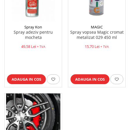
Platforme foarfeca
Translator stivuitor
Prelungitor lame stivuitor CAM
attachments
Spray Kon
MAGIC
Atasamente profesionale CAM
Spray adeziv pentru
Spray vopsea Magic cromat
mocheta
metalizat 029 450 ml
Cleste ridicare butoi
49,58 Lei
15,70 Lei
Dispozitive ridicare butoaie
+ TVA
+ TVA
ADAUGA IN COS
ADAUGA IN COS