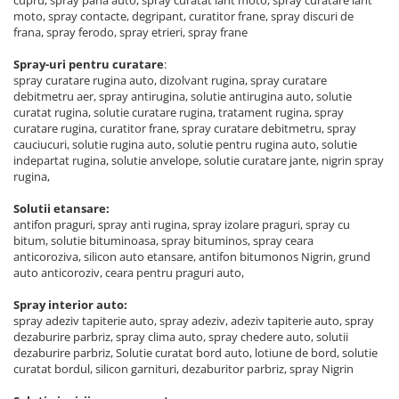
moto, spray contacte, degripant, curatitor frane, spray discuri de
frana, spray ferodo, spray etrieri, spray frane
Spray-uri pentru curatare
:
spray curatare rugina auto, dizolvant rugina, spray curatare
debitmetru aer, spray antirugina, solutie antirugina auto, solutie
curatat rugina, solutie curatare rugina, tratament rugina, spray
curatare rugina, curatitor frane, spray curatare debitmetru, spray
cauciucuri, solutie rugina auto, solutie pentru rugina auto, solutie
indepartat rugina, solutie anvelope, solutie curatare jante, nigrin spray
rugina,
Solutii etansare:
antifon praguri, spray anti rugina, spray izolare praguri, spray cu
bitum, solutie bituminoasa, spray bituminos, spray ceara
anticoroziva, silicon auto etansare, antifon bitumonos Nigrin, grund
auto anticoroziv, ceara pentru praguri auto,
Spray interior auto:
spray adeziv tapiterie auto, spray adeziv, adeziv tapiterie auto, spray
dezaburire parbriz, spray clima auto, spray chedere auto, solutii
dezaburire parbriz, Solutie curatat bord auto, lotiune de bord, solutie
curatat bordul, silicon garnituri, dezaburitor parbriz, spray Nigrin