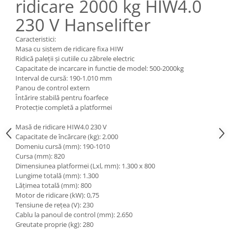
ridicare 2000 kg HIW4.0
Pozitionere de sudura
Tip SB - cu bază rabatabilă
230 V Hanselifter
Instalatii de rotire
Nacela stivuitor
Platforme foarfeca
Translator stivuitor
Caracteristici:
Masa cu sistem de ridicare fixa HIW
Prelungitor lame stivuitor CAM
Ridică paleții și cutiile cu zăbrele electric
attachments
Capacitate de incarcare in functie de model: 500-2000kg
Interval de cursă: 190-1.010 mm
Atasamente profesionale CAM
Panou de control extern
Cleste ridicare butoi
Întărire stabilă pentru foarfece
Protecție completă a platformei
Dispozitive ridicare butoaie
Masă de ridicare HIW4.0 230 V
Capacitate de încărcare (kg): 2.000
Domeniu cursă (mm): 190-1010
Cursa (mm): 820
Dimensiunea platformei (Lxl, mm): 1.300 x 800
Lungime totală (mm): 1.300
Lățimea totală (mm): 800
Motor de ridicare (kW): 0,75
Tensiune de rețea (V): 230
Cablu la panoul de control (mm): 2.650
Greutate proprie (kg): 280