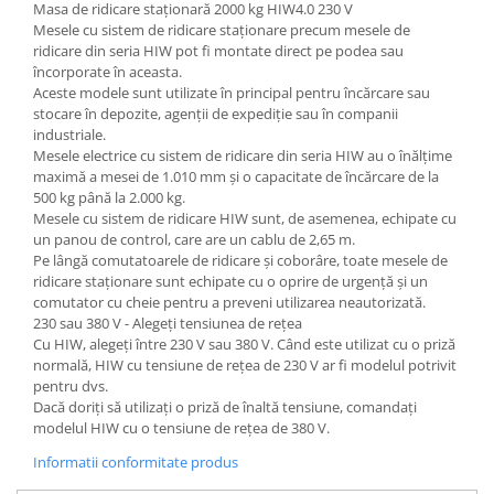
Masa de ridicare staționară 2000 kg HIW4.0 230 V
Mesele cu sistem de ridicare staționare precum mesele de
ridicare din seria HIW pot fi montate direct pe podea sau
încorporate în aceasta.
Aceste modele sunt utilizate în principal pentru încărcare sau
stocare în depozite, agenții de expediție sau în companii
industriale.
Mesele electrice cu sistem de ridicare din seria HIW au o înălțime
maximă a mesei de 1.010 mm și o capacitate de încărcare de la
500 kg până la 2.000 kg.
Mesele cu sistem de ridicare HIW sunt, de asemenea, echipate cu
un panou de control, care are un cablu de 2,65 m.
Pe lângă comutatoarele de ridicare și coborâre, toate mesele de
ridicare staționare sunt echipate cu o oprire de urgență și un
comutator cu cheie pentru a preveni utilizarea neautorizată.
230 sau 380 V - Alegeți tensiunea de rețea
Cu HIW, alegeți între 230 V sau 380 V. Când este utilizat cu o priză
normală, HIW cu tensiune de rețea de 230 V ar fi modelul potrivit
pentru dvs.
Dacă doriți să utilizați o priză de înaltă tensiune, comandați
modelul HIW cu o tensiune de rețea de 380 V.
Informatii conformitate produs