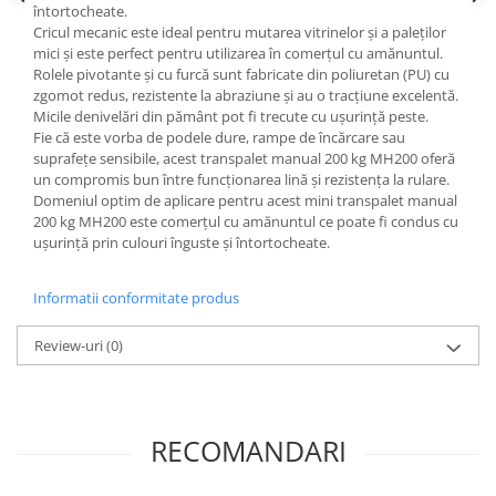
întortocheate.
Cricul mecanic este ideal pentru mutarea vitrinelor și a paleților
mici și este perfect pentru utilizarea în comerțul cu amănuntul.
Rolele pivotante și cu furcă sunt fabricate din poliuretan (PU) cu
zgomot redus, rezistente la abraziune și au o tracțiune excelentă.
Micile denivelări din pământ pot fi trecute cu ușurință peste.
Fie că este vorba de podele dure, rampe de încărcare sau
suprafețe sensibile, acest transpalet manual 200 kg MH200 oferă
un compromis bun între funcționarea lină și rezistența la rulare.
Domeniul optim de aplicare pentru acest mini transpalet manual
200 kg MH200 este comerțul cu amănuntul ce poate fi condus cu
ușurință prin culouri înguste și întortocheate.
Informatii conformitate produs
Review-uri
(0)
RECOMANDARI