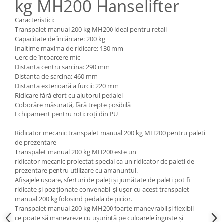
kg MH200 Hanselifter
Pozitionere de sudura
Tip SB - cu bază rabatabilă
Instalatii de rotire
Caracteristici:
Nacela stivuitor
Transpalet manual 200 kg MH200 ideal pentru retail
Platforme foarfeca
Translator stivuitor
Capacitate de încărcare: 200 kg
Inaltime maxima de ridicare: 130 mm
Prelungitor lame stivuitor CAM
Cerc de întoarcere mic
attachments
Distanta centru sarcina: 290 mm
Distanta de sarcina: 460 mm
Atasamente profesionale CAM
Distanța exterioară a furcii: 220 mm
Cleste ridicare butoi
Ridicare fără efort cu ajutorul pedalei
Coborâre măsurată, fără trepte posibilă
Dispozitive ridicare butoaie
Echipament pentru roți: roți din PU
Ridicator mecanic transpalet manual 200 kg MH200 pentru paleti
de prezentare
Transpalet manual 200 kg MH200 este un
ridicator mecanic proiectat special ca un ridicator de paleti de
prezentare pentru utilizare cu amanuntul.
Afișajele ușoare, sferturi de paleți și jumătate de paleți pot fi
ridicate și poziționate convenabil și ușor cu acest transpalet
manual 200 kg folosind pedala de picior.
Transpalet manual 200 kg MH200 foarte manevrabil și flexibil
ce poate să manevreze cu ușurință pe culoarele înguste și