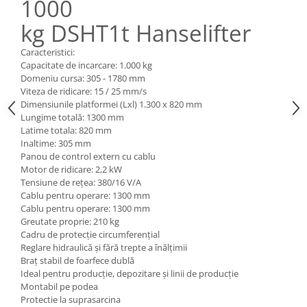
1000
Pozitionere de sudura
Tip SB - cu bază rabatabilă
kg
DSHT
1t Hanselifter
Instalatii de rotire
Nacela stivuitor
Platforme foarfeca
Translator stivuitor
Caracteristici:
Capacitate de incarcare: 1.000 kg
Prelungitor lame stivuitor CAM
Domeniu cursa: 305 - 1780 mm
attachments
Viteza de ridicare: 15 / 25 mm/s
Dimensiunile platformei (Lxl) 1.300 x 820 mm
Atasamente profesionale CAM
Lungime totală: 1300 mm
Cleste ridicare butoi
Latime totala: 820 mm
Inaltime: 305 mm
Dispozitive ridicare butoaie
Panou de control extern cu cablu
Motor de ridicare: 2,2 kW
Tensiune de rețea: 380/16 V/A
Cablu pentru operare: 1300 mm
Cablu pentru operare: 1300 mm
Greutate proprie: 210 kg
Cadru de protecție circumferențial
Reglare hidraulică și fără trepte a înălțimii
Braț stabil de foarfece dublă
Ideal pentru producție, depozitare și linii de producție
Montabil pe podea
Protectie la suprasarcina