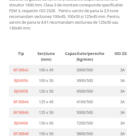
Platforme foarfeca
stivuitor 1600 mm. Clasa 3 de montare corespunde specificatiei
Translator stivuitor
FEM 3, respectiv ISO 2328. Pentru sarcini de pana la 3,5 tone
Prelungitor lame stivuitor CAM
recomandam sectiunea 100x45, 100x50 și 125x45 mm. Pentru
attachments
sarcini de pana la 4,9 t recomandam sectiunea de 125x50 sau
130x60 mm.
Atasamente profesionale CAM
Cleste ridicare butoi
Dispozitive ridicare butoaie
Tip
Secțiune
Capacitate/pereche
ISO 2328
(mm)
(kg/mm)
BF38842
100 x 45
3000/500
3A
BJ04956
100 x 50
3900/500
3A
BJ04958
120 x 50
4500/500
3A
BF38844
125 x 45
4100/500
3A
BF38846
125 x 50
5000/500
3A
BJ04968
130 x 60
7200/500
3A
BF38848
150 x 50
5800/500
3A