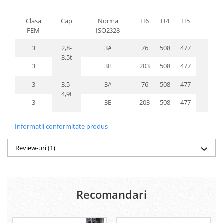
Clasa
Cap
Norma
H6
H4
H5
S
FEM
ISO2328
rec
3
2,8-
3A
76
508
477
1
3,5t
1
3
3B
203
508
477
1
3
3,5-
3A
76
508
477
1
4,9t
1
3
3B
203
508
477
1
Informatii conformitate produs
Review-uri
(1)
Recomandari