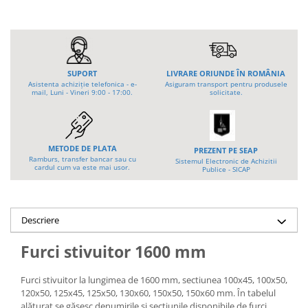
Tip 3S cu basculare pe 3 laturi
Ulei motor
Tip SK – model Heavy-Duty
Statii ulei
Tip BK – basculare prin rulare
Carucior butoi 200 L
Tip VD / VG
Ulei hidraulic
SUPORT
LIVRARE ORIUNDE ÎN ROMÂNIA
Tip GU / GU-E - compacte
Ulei pentru compresor
Asistenta achiziție telefonica - e-
Asiguram transport pentru produsele
Tip SGU - pentru span
mail, Luni - Vineri 9:00 - 17:00.
solicitate.
Ridicare
Tip MGU - Minicontainer
LIZE
Tip SMGU - mini pentru span
Suport butelii
Tip RD - cu capac rotund
METODE DE PLATA
PREZENT PE SEAP
Tip BKC - de mare capacitate
Ramburs, transfer bancar sau cu
Automatizarea productiei
Sistemul Electronic de Achizitii
cardul cum va este mai usor.
Publice - SICAP
Tip DUO / TRIO
Scule
Tip NK - mecanism foarfeca
Curatenie
Prelungitoare furci stivuitor
Descriere
Rezervor mobil motorina
Containere stivuibile
Furci stivuitor 1600 mm
Sudura
Tip BSK - pentru deșeuri
Traverse pentru BSK
Sudare manuala
Furci stivuitor la lungimea de 1600 mm, sectiunea 100x45, 100x50,
Tip SB - cu bază rabatabilă
Pozitionere de sudura
120x50, 125x45, 125x50, 130x60, 150x50, 150x60 mm. În tabelul
Nacela stivuitor
Instalatii de rotire
alăturat se găsesc denumirile și sectiunile disponibile de furci