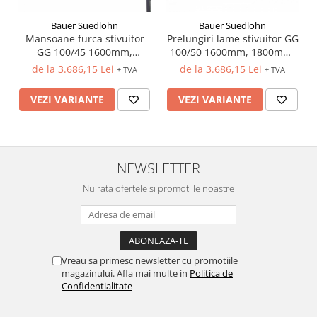
Bauer Suedlohn
Bauer Suedlohn
Mansoane furca stivuitor
Prelungiri lame stivuitor GG
GG 100/45 1600mm,
100/50 1600mm, 1800mm,
1800mm, 2000mm
2000mm
de la 3.686,15 Lei
de la 3.686,15 Lei
+ TVA
+ TVA
VEZI VARIANTE
VEZI VARIANTE
NEWSLETTER
Nu rata ofertele si promotiile noastre
Vreau sa primesc newsletter cu promotiile
magazinului. Afla mai multe in
Politica de
Confidentialitate