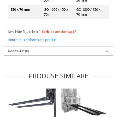
50 mm
50 mm
50 
150 x 70 mm
GO-1600 / 150 x
GO-1800 / 150 x
GO-20
70 mm
70 mm
70 
Deschide fișa tehnică:
fork_extensions.pdf
Informatii conformitate produs
Review-uri
(0)
PRODUSE SIMILARE