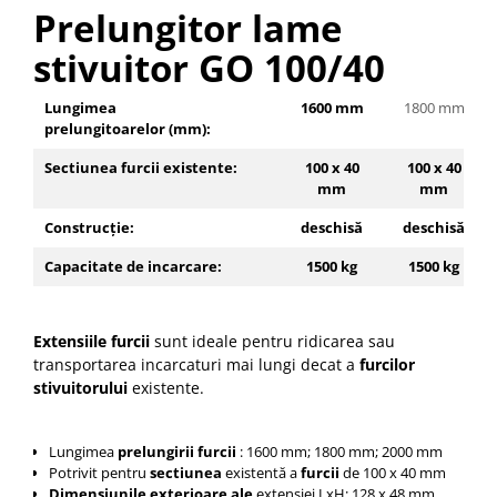
Pozitionere de sudura
Prelungitor lame
Tip SB - cu bază rabatabilă
Instalatii de rotire
Nacela stivuitor
stivuitor GO 100/40
Platforme foarfeca
Translator stivuitor
Lungimea
1600 mm
1800 mm
Prelungitor lame stivuitor CAM
prelungitoarelor (mm):
attachments
Sectiunea furcii existente:
100 x 40
100 x 40
Atasamente profesionale CAM
mm
mm
Cleste ridicare butoi
Construcție:
deschisă
deschisă
Dispozitive ridicare butoaie
Capacitate de incarcare:
1500 kg
1500 kg
Extensiile furcii
sunt ideale pentru ridicarea sau
transportarea incarcaturi mai lungi decat a
furcilor
stivuitorului
existente
.
Lungimea
prelungirii furcii
: 1600 mm; 1800 mm; 2000 mm
Potrivit pentru
sectiunea
existentă a
furcii
de 100 x 40 mm
Dimensiunile exterioare ale
extensiei LxH: 128 x 48 mm