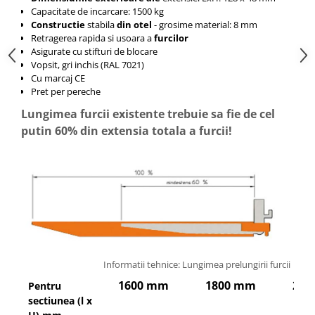
Capacitate de incarcare: 1500 kg
Constructie
stabila
din otel
- grosime material: 8 mm
Retragerea rapida si usoara a
furcilor
Asigurate cu stifturi de blocare
Vopsit, gri inchis (RAL 7021)
Cu marcaj CE
Pret per pereche
Lungimea furcii existente trebuie sa fie de cel
putin 60% din extensia totala a furcii!
Informatii tehnice: Lungimea prelungirii furcii
1600 mm
1800 mm
200
Pentru
sectiunea (l x