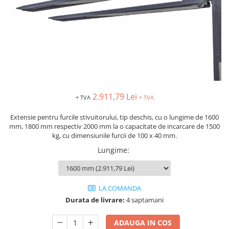
MOTO
Lăzi
Brate prelungitoare
Rafturi
Solutii intretinere lant moto
Lama de zapada
Suport / Stativ
Produse Liqui Moly
Matura stivuitor
Dulap substante chimice
Liqui Moly 5w30
Cupa Stivuitor
Cărucioare
Liqui Moly 5w40
Transpalete
Cupă cu acționare mecanică
Aditiv Liqui Moly
Platforme de lucru
Cupă cu acționare hidraulică
Sprayuri tehnice Liqui Moly
2.911,79 Lei
Sisteme de ridicare
+ TVA
+ TVA
Spray-uri tehnice
Chingi de ridicare
Piese de schimb
Extensie pentru furcile stivuitorului, tip deschis, cu o lungime de 1600
mm, 1800 mm respectiv 2000 mm la o capacitate de incarcare de 1500
Nacele
Piese Transpalete
kg, cu dimensiunile furcii de 100 x 40 mm.
Traverse
Electrice
Lungime
:
Cheie tachelaj
Hidraulice
Containere basculante
Piese stivuitor
Tip 4A - cu deblocare automată
Role si roti pentru lize
LA COMANDA
Tip AK - sistem abroll
Scaune pentru utilaje și stivuitoare
Durata de livrare:
4 saptamani
Tip EXPO - basculare prin rulare
Masini unelte
ADAUGA IN COS
Tip BKM - basculare prin rulare
Vaseline