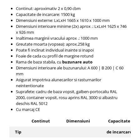
Continut: aproximativ 2 x 0,90 cbm
Capacitate de incarcare: 1500 kg
Dimensiuni externe: LxLxH 1665 x 1610 x 1000 mm
Dimensiuni interioare minime (2x) aprox .: LxLxH 1625 x 746
x 926 mm
Inaltimea marginii vracului aprox .: 1000 mm
Greutate moarta (vopsea): aprox.258 kg
Poate fi inclinat individual inainte si inapoi
Foaie de cada cu profil de margine rotund
Rama de baza stabila, cu
buzunare auto
Dimensiuni interioare ale buzunarului: A 600 |
B 200 |
C 60
mm
Asigurat impotriva alunecarilor si rasturnarilor
neintentionate
Suprafete: cadru de baza vopsit, galben-portocaliu RAL
2000, container vopsit, rosu aprins RAL 3000 si albastru
deschis RAL 5012
Cu marcaj CE
Continut
Dimensiuni
Capacitate
Tip
de incarcare