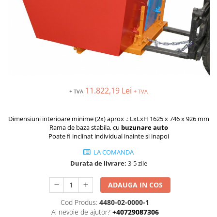
MOTO
Lăzi
Brate prelungitoare
Rafturi
Solutii intretinere lant moto
Lama de zapada
Suport / Stativ
Produse Liqui Moly
Matura stivuitor
Dulap substante chimice
Liqui Moly 5w30
Cupa Stivuitor
Cărucioare
Liqui Moly 5w40
Transpalete
Cupă cu acționare mecanică
Aditiv Liqui Moly
Platforme de lucru
Cupă cu acționare hidraulică
Sprayuri tehnice Liqui Moly
11.822,19 Lei
+ TVA
+ TVA
Sisteme de ridicare
Spray-uri tehnice
Chingi de ridicare
Piese de schimb
Dimensiuni interioare minime (2x) aprox .: LxLxH 1625 x 746 x 926 mm
Nacele
Piese Transpalete
Rama de baza stabila, cu
buzunare auto
Traverse
Electrice
Poate fi inclinat individual inainte si inapoi
Cheie tachelaj
Hidraulice
LA COMANDA
Containere basculante
Piese stivuitor
Durata de livrare:
3-5 zile
Tip 4A - cu deblocare automată
Role si roti pentru lize
ADAUGA IN COS
Tip AK - sistem abroll
Scaune pentru utilaje și stivuitoare
Tip EXPO - basculare prin rulare
Masini unelte
Cod Produs:
4480-02-0000-1
Tip BKM - basculare prin rulare
Ai nevoie de ajutor?
+40729087306
Vaseline