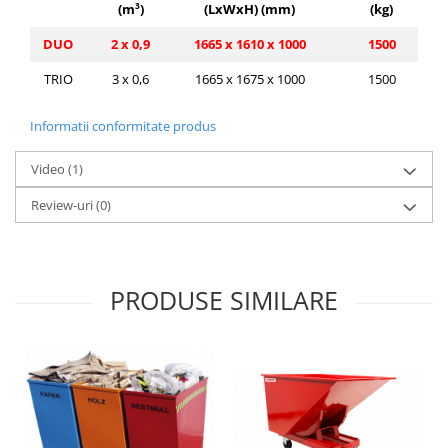
(m³)
(LxWxH) (mm)
(kg)
DUO
2 x 0,9
1665 x 1610 x 1000
1500
TRIO
3 x 0,6
1665 x 1675 x 1000
1500
Informatii conformitate produs
Video
(1)
Review-uri
(0)
PRODUSE SIMILARE