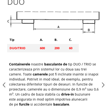
DUO
Pozitionere de sudura
Tip SB - cu bază rabatabilă
Instalatii de rotire
Nacela stivuitor
Platforme foarfeca
Translator stivuitor
Prelungitor lame stivuitor CAM
attachments
Atasamente profesionale CAM
Tip
A.
B.
C.
Cleste ridicare butoi
DUO/TRIO
600
200
60
Dispozitive ridicare butoaie
Containerele
noastre
basculante de
tip DUO / TRIO se
caracterizeaza prin sistemul lor cu doua sau trei
camere.
Toate
camerele
pot fi inclinate inainte si inapoi
individual.
Potrivit in mod ideal, de exemplu, pentru
colectarea diferitelor tipuri de deseuri. I
n functie de
proiectare, camerele au o dimensiune de 0,9 m³ sau 0,6
m³.
Un cadru de
baza stabila cu
drive-in
buzunare
este
asigurata in mod
optim
impotriva alunecarii
de
pe
furcile
si accidentale
basculare
.