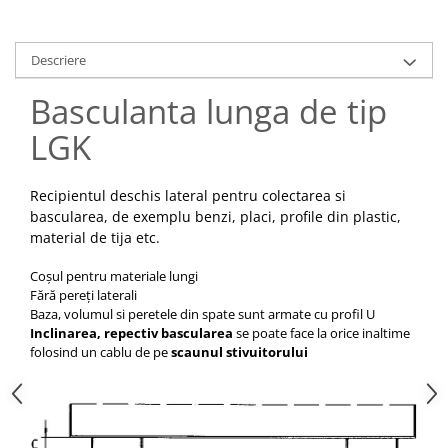
Pozitionere de sudura
Tip SB - cu bază rabatabilă
Instalatii de rotire
Nacela stivuitor
Descriere
Platforme foarfeca
Translator stivuitor
Basculanta lunga de tip
Prelungitor lame stivuitor CAM
attachments
LGK
Atasamente profesionale CAM
Cleste ridicare butoi
Recipientul deschis lateral pentru colectarea si
bascularea, de exemplu benzi, placi, profile din plastic,
Dispozitive ridicare butoaie
material de tija etc.
Coșul pentru materiale lungi
Fără pereți laterali
Baza, volumul si peretele din spate sunt armate cu profil U
Inclinarea, repectiv bascularea
se poate face la orice inaltime
folosind un cablu de pe
scaunul stivuitorului