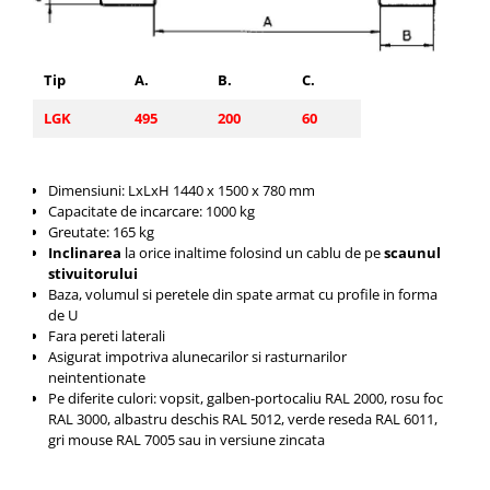
Tip
A.
B.
C.
LGK
495
200
60
Dimensiuni: LxLxH 1440 x 1500 x 780 mm
Capacitate de incarcare: 1000 kg
Greutate: 165 kg
Inclinarea
la orice inaltime folosind un cablu de pe
scaunul
stivuitorului
Baza, volumul si peretele din spate armat cu profile in forma
de U
Fara pereti laterali
Asigurat impotriva alunecarilor si rasturnarilor
neintentionate
Pe diferite culori: vopsit, galben-portocaliu RAL 2000, rosu foc
RAL 3000, albastru deschis RAL 5012, verde reseda RAL 6011,
gri mouse RAL 7005 sau in versiune zincata