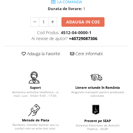
LA COMANDA
Tip SKM - pentru span
Uleiuri
Durata de livrare:
1
Tip 3S cu basculare pe 3 laturi
Ulei motor
Tip SK – model Heavy-Duty
ADAUGA IN COS
Statii ulei
Tip BK – basculare prin rulare
Carucior butoi 200 L
Cod Produs:
4512-04-0000-1
Tip VD / VG
Ai nevoie de ajutor?
+40729087306
Ulei hidraulic
Tip GU / GU-E - compacte
Ulei pentru compresor
Tip SGU - pentru span
Adauga la Favorite
Cere informatii
Ridicare
Tip MGU - Minicontainer
LIZE
Tip SMGU - mini pentru span
Suport butelii
Tip RD - cu capac rotund
Tip BKC - de mare capacitate
Automatizarea productiei
Suport
Livrare oriunde în România
Tip DUO / TRIO
Scule
Asistenta achiziție telefonica - e-
Asiguram transport pentru produsele
mail, Luni - Vineri 9:00 - 17:00.
solicitate.
Tip NK - mecanism foarfeca
Curatenie
Prelungitoare furci stivuitor
Rezervor mobil motorina
Containere stivuibile
Sudura
Metode de Plata
Prezent pe SEAP
Tip BSK - pentru deșeuri
Ramburs, transfer bancar sau cu
Sistemul Electronic de Achizitii
cardul cum va este mai usor.
Sudare manuala
Publice - SICAP
Traverse pentru BSK