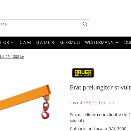
ITOR
C A M
B A U E R
KEHRMULI
WESTERMANN
DU
r LA-25-1000 kg
Brat prelungitor stivui
4.156,12 Lei
+ TVA
+ TVA
cu inclinatie de 
Brat de ridicare
usurinta.
Culoare
: portocaliu RAL 2000