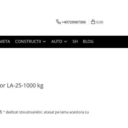
+40729087306
0,00
META
CONSTRUCTII
AUTO
SH
BLOG
tor LA-25-1000 kg
25
° dedicat stivuitoarelor, atasat pe lama acestora cu