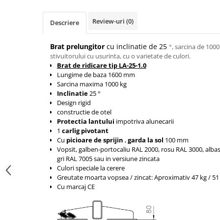
Tip SKM - pentru span
Uleiuri
Tip 3S cu basculare pe 3 laturi
Review-uri
(0)
Descriere
Ulei motor
Tip SK – model Heavy-Duty
Statii ulei
Tip BK – basculare prin rulare
Brat prelungitor
cu inclinatie de 25
°, sarcina de 1000
Carucior butoi 200 L
stivuitorului cu usurinta, cu o varietate de culori.
Tip VD / VG
Brat de ridicare tip LA-25-1.0
Ulei hidraulic
Tip GU / GU-E - compacte
Lungime de baza 1600 mm
Ulei pentru compresor
Tip SGU - pentru span
Sarcina maxima 1000 kg
Ridicare
Inclinatie
25 °
Tip MGU - Minicontainer
Design rigid
LIZE
Tip SMGU - mini pentru span
constructie de otel
Protectia lantului
impotriva alunecarii
Suport butelii
Tip RD - cu capac rotund
1
carlig pivotant
Tip BKC - de mare capacitate
Automatizarea productiei
Cu
picioare de sprijin
,
garda la sol
100 mm
Tip DUO / TRIO
Vopsit, galben-portocaliu RAL 2000, rosu RAL 3000, alba
Scule
gri RAL 7005 sau in versiune zincata
Tip NK - mecanism foarfeca
Curatenie
Culori speciale la cerere
Prelungitoare furci stivuitor
Greutate moarta vopsea / zincat: Aproximativ 47 kg / 51
Rezervor mobil motorina
Cu marcaj CE
Containere stivuibile
Sudura
Tip BSK - pentru deșeuri
Sudare manuala
Traverse pentru BSK