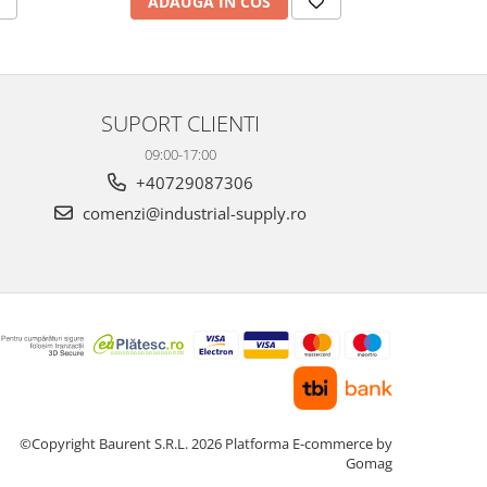
ADAUGA IN COS
AD
SUPORT CLIENTI
09:00-17:00
+40729087306
comenzi@industrial-supply.ro
©Copyright Baurent S.R.L. 2026
Platforma E-commerce by
Gomag