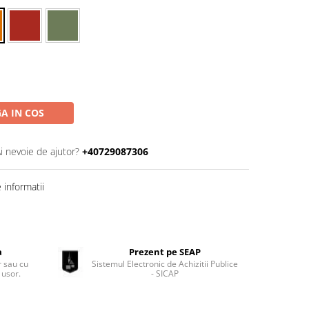
A IN COS
i nevoie de ajutor?
+40729087306
informatii
a
Prezent pe SEAP
 sau cu
Sistemul Electronic de Achizitii Publice
 usor.
- SICAP