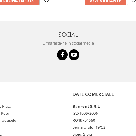
ADAUGA IN COS
VEZI VARIANTE
SOCIAL
Urmareste-ne in social media
DATE COMERCIALE
 Plata
Baurent S.R.L.
e Retur
J32/1909/2006
Produselor
RO19754560
Semaforului 19/52
L
Sibiu, Sibiu