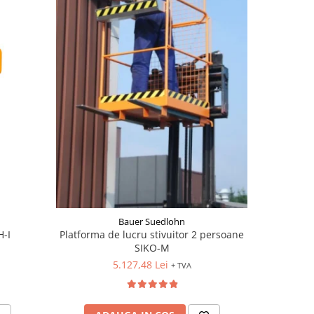
Bauer Suedlohn
H-I
Platforma de lucru stivuitor 2 persoane
Nacela 3
SIKO-M
5.127,48 Lei
+ TVA