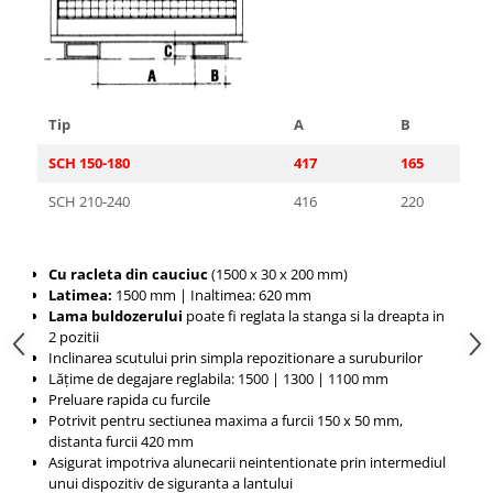
Pozitionere de sudura
Tip SB - cu bază rabatabilă
Instalatii de rotire
Nacela stivuitor
Platforme foarfeca
Translator stivuitor
Prelungitor lame stivuitor CAM
Tip
A
B
attachments
SCH 150-180
417
165
Atasamente profesionale CAM
SCH 210-240
416
220
Cleste ridicare butoi
Dispozitive ridicare butoaie
Cu racleta din cauciuc
(1500 x 30 x 200 mm)
Latimea:
1500 mm |
Inaltimea: 620 mm
Lama buldozerului
poate fi reglata la stanga si la dreapta in
2 pozitii
Inclinarea scutului prin simpla repozitionare a suruburilor
Lățime de degajare reglabila: 1500 |
1300 |
1100 mm
Preluare rapida cu furcile
Potrivit pentru sectiunea maxima a furcii 150 x 50 mm,
distanta furcii 420 mm
Asigurat impotriva alunecarii neintentionate prin intermediul
unui dispozitiv de siguranta a lantului