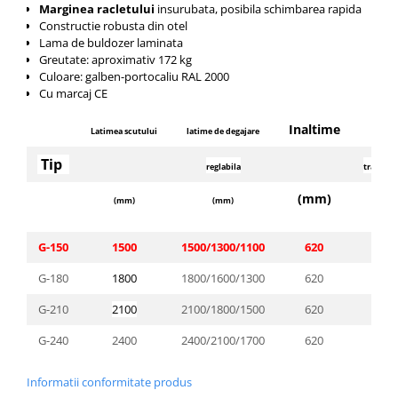
Marginea racletului
insurubata, posibila schimbarea rapida
Constructie robusta din otel
Lama de buldozer laminata
Greutate: aproximativ 172 kg
Culoare: galben-portocaliu RAL 2000
Cu marcaj CE
Inaltime
Latimea scutului
latime de degajare
Sect
Tip
reglabila
transvers
(mm)
(mm)
(mm)
(
G-150
1500
1500/1300/1100
620
150
G-180
1800
1800/1600/1300
620
150
G-210
2100
2100/1800/1500
620
210
G-240
2400
2400/2100/1700
620
210
Informatii conformitate produs