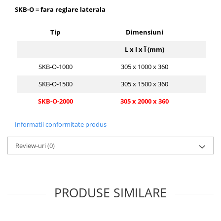
SKB-O = fara reglare laterala
Tip
Dimensiuni
G
L x l x Î (mm)
SKB-O-1000
305 x 1000 x 360
SKB-O-1500
305 x 1500 x 360
SKB-O-2000
305 x 2000 x 360
Informatii conformitate produs
Review-uri
(0)
PRODUSE SIMILARE