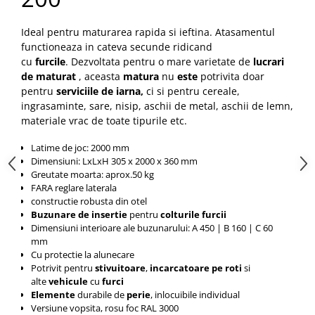
Pozitionere de sudura
Tip SB - cu bază rabatabilă
Instalatii de rotire
Nacela stivuitor
Ideal pentru maturarea rapida si ieftina. Atasamentul
Platforme foarfeca
functioneaza in cateva secunde ridicand
Translator stivuitor
cu
furcile
.
Dezvoltata pentru o mare varietate de
lucrari
Prelungitor lame stivuitor CAM
de maturat
, aceasta
matura
nu
este
potrivita doar
attachments
pentru
serviciile de iarna,
ci si pentru cereale,
ingrasaminte, sare, nisip, aschii de metal, aschii de lemn,
Atasamente profesionale CAM
materiale vrac de toate tipurile etc.
Cleste ridicare butoi
Latime de joc: 2000 mm
Dispozitive ridicare butoaie
Dimensiuni: LxLxH 305 x 2000 x 360 mm
Greutate moarta: aprox.50 kg
FARA reglare laterala
constructie robusta din otel
Buzunare de insertie
pentru
colturile furcii
Dimensiuni interioare ale buzunarului: A 450 |
B 160 |
C 60
mm
Cu protectie la alunecare
Potrivit pentru
stivuitoare
,
incarcatoare pe roti
si
alte
vehicule
cu
furci
Elemente
durabile de
perie
, inlocuibile individual
Versiune vopsita, rosu foc RAL 3000