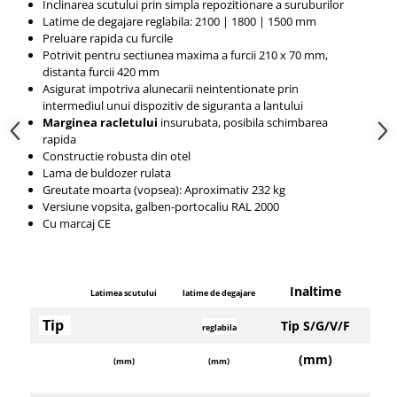
Inclinarea scutului prin simpla repozitionare a suruburilor
Latime de degajare reglabila: 2100 |
1800 |
1500 mm
Preluare rapida cu furcile
Potrivit pentru sectiunea maxima a furcii 210 x 70 mm,
distanta furcii 420 mm
Asigurat impotriva alunecarii neintentionate prin
intermediul unui dispozitiv de siguranta a lantului
Marginea racletului
insurubata, posibila schimbarea
rapida
Constructie robusta din otel
Lama de buldozer rulata
Greutate moarta (vopsea): Aproximativ 232 kg
Versiune vopsita, galben-portocaliu RAL 2000
Cu marcaj CE
Inaltime
Latimea scutului
latime de degajare
Se
Tip
Tip S/G/V/F
reglabila
transve
(mm)
(mm)
(mm)