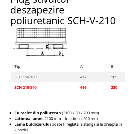
Pozitionere de sudura
Tip SB - cu bază rabatabilă
deszapezire
Instalatii de rotire
Nacela stivuitor
poliuretanic SCH-V-210
Platforme foarfeca
Translator stivuitor
Prelungitor lame stivuitor CAM
attachments
Atasamente profesionale CAM
Cleste ridicare butoi
Dispozitive ridicare butoaie
Tip
A
B
SCH 150-180
417
165
SCH 210-240
416
220
Cu raclet din poliuretan
(2100 x 30 x 200 mm)
Latimea lamei:
2100 mm |
Inaltimea: 620 mm
Lama buldozerului
poate fi reglata la stanga si la dreapta în
2 pozitii