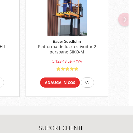
Bauer Suedlohn
H-I
Platforma de lucru stivuitor 2
Nacela
persoane SIKO-M
5.123,48 Lei
+ TVA
ADAUGA IN COS
SUPORT CLIENTI