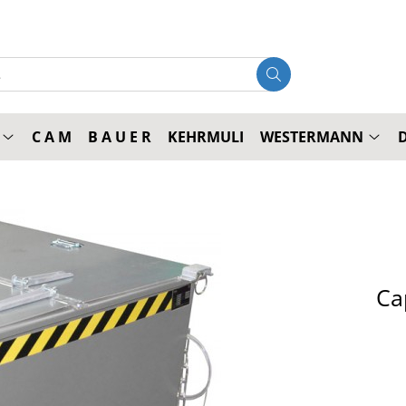
C A M
B A U E R
KEHRMULI
WESTERMANN
Ca