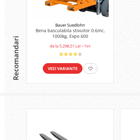
Platforme foarfeca
Translator stivuitor
Prelungitor lame stivuitor CAM
attachments
Bauer Suedlohn
Bena basculabila stivuitor 0.6mc,
Atasamente profesionale CAM
1000kg, Expo 600
Recomandari
Cleste ridicare butoi
de la 5.298,51 Lei
+ TVA
Dispozitive ridicare butoaie
VEZI VARIANTE