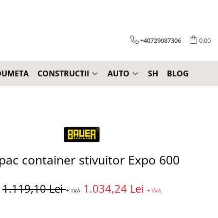
+40729087306
0,00
DUMETA
CONSTRUCTII
AUTO
SH
BLOG
pac container stivuitor Expo 600
1.119,10 Lei
1.034,24 Lei
+ TVA
+ TVA