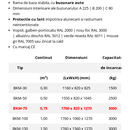
Rama de baza stabila, cu
buzunare auto
Dimensiuni interioare ale buzunarului: A 225 |
B 200 |
C 80
mm
Protectie cu lant
impotriva alunecarii si rasturnarii
neintentionate
Vopsit, galben-portocaliu RAL 2000 | rosu foc RAL 3000
|
albastru deschis RAL 5012 |
verde reseda RAL 6011 |
mouse
gri RAL 7005 sau zincat la cald
Cu marcaj CE
Continut
Dimensiuni
Capacitate
Tip
de incarcare
(m³)
(LxWxH) (mm)
(kg)
BKM-30
0,30
1160 x 820 x 825
1500
BKM-50
0,50
1550 x 820 x 1045
2500
BKM-75
0,75
1760 x 820 x 1270
3000
BKM-100
1,00
1760 x 1060 x 1270
3000
BKM-150
1,50
1760 x 1560 x 1270
3000