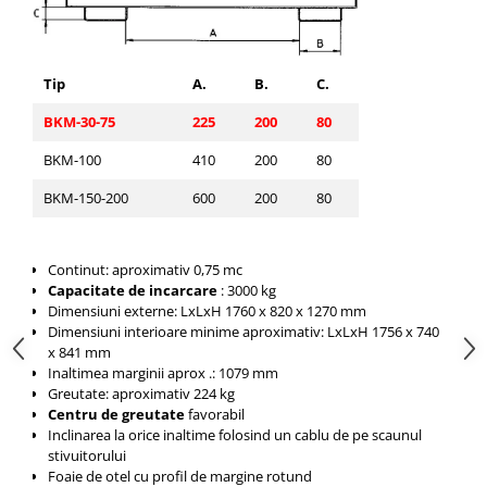
Tip
A.
B.
C.
BKM-30-75
225
200
80
BKM-100
410
200
80
BKM-150-200
600
200
80
Continut: aproximativ 0,75 mc
Capacitate de incarcare
: 3000 kg
Dimensiuni externe: LxLxH
1760 x 820 x 1270
mm
Dimensiuni interioare minime aproximativ: LxLxH
1756 x 740
x 841
mm
Inaltimea marginii aprox .:
1079
mm
Greutate: aproximativ
224
kg
Centru de greutate
favorabil
Inclinarea la orice inaltime folosind un cablu de pe scaunul
stivuitorului
Foaie de otel cu profil de margine rotund