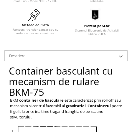
mail, Luni - Vineri 9:00 - 17:00.
solicitate.
Pozitionere de sudura
Tip SB - cu bază rabatabilă
Instalatii de rotire
Nacela stivuitor
Platforme foarfeca
Translator stivuitor
Metode de Plata
Prezent pe SEAP
Ramburs, transfer bancar sau cu
Sistemul Electronic de Achizitii
Prelungitor lame stivuitor CAM
cardul cum va este mai usor.
Publice - SICAP
attachments
Atasamente profesionale CAM
Cleste ridicare butoi
Descriere
Dispozitive ridicare butoaie
Container basculant cu
mecanism de rulare
BKM-75
BKM
container de
basculare
este caracterizat prin roll-off sau
mecanism si centrul favorabil al
gravitatiei
.
Containerul
poate
fi
golit
la orice inaltime tragand franghia de pe scaunul
stivuitorului.