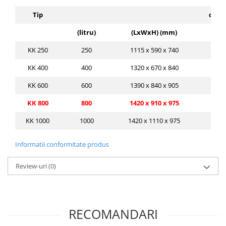
Tip
de i
(litru)
(LxWxH) (mm)
KK 250
250
1115 x 590 x 740
KK 400
400
1320 x 670 x 840
KK 600
600
1390 x 840 x 905
KK 800
800
1420 x 910 x 975
KK 1000
1000
1420 x 1110 x 975
Informatii conformitate produs
Review-uri
(0)
RECOMANDARI