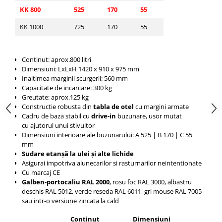
KK 800
525
170
55
KK 1000
725
170
55
Continut: aprox.800 litri
Dimensiuni: LxLxH
1420 x 910 x 975
mm
Inaltimea marginii scurgerii: 560 mm
Capacitate de incarcare: 300 kg
Greutate: aprox.125 kg
Constructie robusta din
tabla de otel
cu margini armate
Cadru de
baza stabil cu
drive-in
buzunare, usor mutat
cu
ajutorul unui stivuitor
Dimensiuni interioare ale buzunarului: A 525 |
B 170 |
C 55
mm
Sudare etanșă la ulei și alte lichide
Asigurai impotriva alunecarilor si rasturnarilor neintentionate
Cu marcaj CE
Galben-portocaliu RAL 2000
, rosu foc RAL 3000, albastru
deschis RAL 5012, verde reseda RAL 6011, gri mouse RAL 7005
sau intr-o versiune zincata la cald
Continut
Dimensiuni
Capa