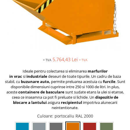
MOTO
Lăzi
Brate prelungitoare
Rafturi
Solutii intretinere lant moto
Lama de zapada
Suport / Stativ
Produse Liqui Moly
Matura stivuitor
Dulap substante chimice
Liqui Moly 5w30
Cupa Stivuitor
Cărucioare
Liqui Moly 5w40
Transpalete
Cupă cu acționare mecanică
Aditiv Liqui Moly
Platforme de lucru
Cupă cu acționare hidraulică
Sprayuri tehnice Liqui Moly
Sisteme de ridicare
Spray-uri tehnice
5.764,43 Lei
+ TVA
+ TVA
Chingi de ridicare
Piese de schimb
Ideale pentru colectarea si eliminarea
marfurilor
Nacele
Piese Transpalete
in
vrac
si
industriale
deseuri de
toate tipurile.
Un cadru de baza
Traverse
stabil, cu
buzunare auto,
permite preluarea acestuia cu
furcile
.
Sunt
Electrice
disponibile dimensiuni cuprinse intre 250 si 1000 de litri.
In plus,
Cheie tachelaj
Hidraulice
aceste
containere de basculare
sunt
sudate etans la ulei si etanse,
Containere basculante
Piese stivuitor
ceea ce inseamna ca pot fi preluate si lichide.
Un
dispozitiv de
blocare a lantului
asigura
recipientul
impotriva alunecarii
Tip 4A - cu deblocare automată
Role si roti pentru lize
neintentionate.
Tip AK - sistem abroll
Scaune pentru utilaje și stivuitoare
Culoare
: portocaliu RAL 2000
Tip EXPO - basculare prin rulare
Masini unelte
Tip BKM - basculare prin rulare
Vaseline