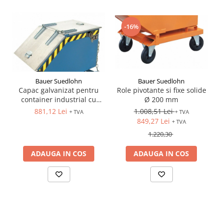
-16%
Bauer Suedlohn
Bauer Suedlohn
Role pivotante si fixe solide
Capac galvanizat pentru
Ø 200 mm
container industrial cu
basculare KN / SKN 400
1.008,51 Lei
881,12 Lei
+ TVA
+ TVA
849,27 Lei
+ TVA
1.220,30
ADAUGA IN COS
ADAUGA IN COS