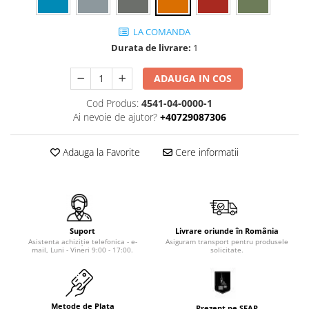
Tip SKM - pentru span
Uleiuri
Tip 3S cu basculare pe 3 laturi
LA COMANDA
Ulei motor
Tip SK – model Heavy-Duty
Durata de livrare:
1
Statii ulei
Tip BK – basculare prin rulare
Carucior butoi 200 L
ADAUGA IN COS
Tip VD / VG
Ulei hidraulic
Tip GU / GU-E - compacte
Cod Produs:
4541-04-0000-1
Ulei pentru compresor
Ai nevoie de ajutor?
+40729087306
Tip SGU - pentru span
Ridicare
Tip MGU - Minicontainer
LIZE
Adauga la Favorite
Cere informatii
Tip SMGU - mini pentru span
Suport butelii
Tip RD - cu capac rotund
Tip BKC - de mare capacitate
Automatizarea productiei
Tip DUO / TRIO
Scule
Tip NK - mecanism foarfeca
Suport
Livrare oriunde în România
Curatenie
Asistenta achiziție telefonica - e-
Asiguram transport pentru produsele
Prelungitoare furci stivuitor
mail, Luni - Vineri 9:00 - 17:00.
solicitate.
Rezervor mobil motorina
Containere stivuibile
Sudura
Tip BSK - pentru deșeuri
Sudare manuala
Traverse pentru BSK
Metode de Plata
Prezent pe SEAP