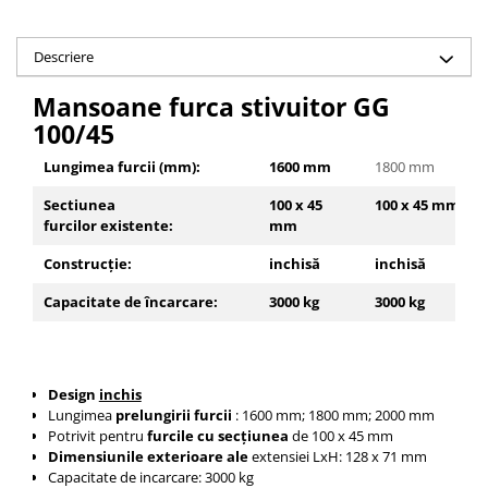
Platforme foarfeca
Translator stivuitor
Prelungitor lame stivuitor CAM
Descriere
attachments
Mansoane furca stivuitor GG
Atasamente profesionale CAM
100/45
Cleste ridicare butoi
Lungimea furcii (mm):
1600 mm
1800 mm
Dispozitive ridicare butoaie
Sectiunea
100 x 45
100 x 45 mm
furcilor existente:
mm
Construcție:
inchisă
inchisă
Capacitate de încarcare:
3000 kg
3000 kg
Design
inchis
Lungimea
prelungirii furcii
: 1600 mm; 1800 mm; 2000 mm
Potrivit pentru
furcile cu secțiunea
de 100 x 45 mm
Dimensiunile exterioare ale
extensiei LxH: 128 x 71 mm
Capacitate de incarcare: 3000 kg