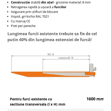
Construcție
stabilă
din oțel
- grosime material: 8 mm
Retragerea rapidă și ușoară a
furcilor
Asigurare prin știfturi de blocare
Vopsit, gri-închis RAL 7021
Cu marcaj CE
Pret per pereche
Lungimea furcii existente trebuie sa fie de cel
putin 60% din lungimea extensiei de furcă!
1600 mm
Pentru furci existente cu
sectiune transversala (l x H) mm