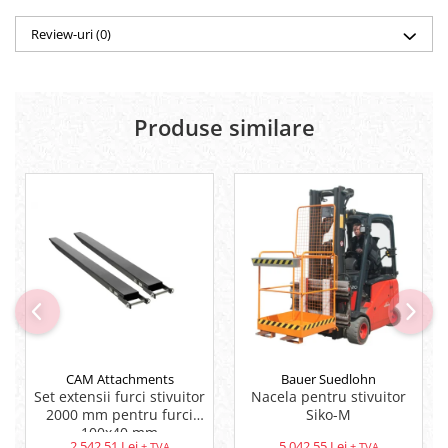
Review-uri
(0)
Produse similare
CAM Attachments
Bauer Suedlohn
Set extensii furci stivuitor
Nacela pentru stivuitor
2000 mm pentru furci
Siko-M
100x40 mm
2.542,51 Lei
5.042,55 Lei
+ TVA
+ TVA