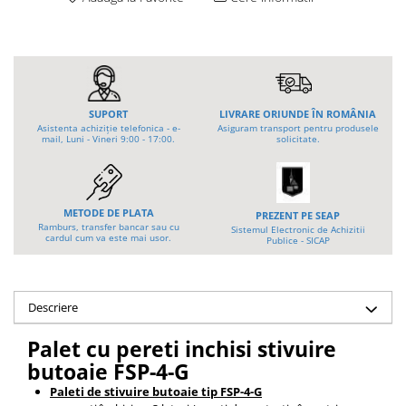
Platforme foarfeca
Translator stivuitor
Prelungitor lame stivuitor CAM
attachments
Atasamente profesionale CAM
SUPORT
LIVRARE ORIUNDE ÎN ROMÂNIA
Cleste ridicare butoi
Asistenta achiziție telefonica - e-
Asiguram transport pentru produsele
mail, Luni - Vineri 9:00 - 17:00.
solicitate.
Dispozitive ridicare butoaie
METODE DE PLATA
PREZENT PE SEAP
Ramburs, transfer bancar sau cu
Sistemul Electronic de Achizitii
cardul cum va este mai usor.
Publice - SICAP
Descriere
Palet cu pereti inchisi stivuire
butoaie FSP-4-G
Paleti de stivuire butoaie tip FSP-4-G