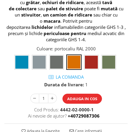
cu
grătar
,
ochiuri de ridicare
, această
tavă
Tip 3S cu basculare pe 3 laturi
Ulei motor
de
colectare
sau
palet de
stivuire
poate fi
mutată
cu
Tip SK – model Heavy-Duty
Statii ulei
un
stivuitor
,
un camion de ridicare
sau chiar cu
Tip BK – basculare prin rulare
o
macara
. P
otrivit pentru
Carucior butoi 200 L
Tip VD / VG
depozitarea
lichidelor
inflamabile
din categoriile GHS 1-3
,
Ulei hidraulic
Tip GU / GU-E - compacte
precum și lichide
periculoase pentru
mediul acvatic din
Ulei pentru compresor
Tip SGU - pentru span
categoriile GHS 1-4
.
Ridicare
Tip MGU - Minicontainer
Culoare
: portocaliu RAL 2000
LIZE
Tip SMGU - mini pentru span
Suport butelii
Tip RD - cu capac rotund
Tip BKC - de mare capacitate
Automatizarea productiei
Tip DUO / TRIO
LA COMANDA
Scule
Tip NK - mecanism foarfeca
Durata de livrare:
1
Curatenie
Prelungitoare furci stivuitor
Rezervor mobil motorina
Containere stivuibile
ADAUGA IN COS
Sudura
Tip BSK - pentru deșeuri
Cod Produs:
4442-02-0000-1
Traverse pentru BSK
Sudare manuala
Ai nevoie de ajutor?
+40729087306
Tip SB - cu bază rabatabilă
Pozitionere de sudura
Nacela stivuitor
Instalatii de rotire
Adauga la Favorite
Cere informatii