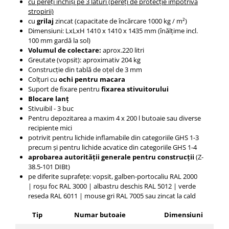
cu pereți închiși pe 3 laturi (pereți de protecție împotriva
stropirii)
cu
grilaj
zincat
(capacitate de încărcare 1000 kg / m²)
Dimensiuni: LxLxH
1410 x 1410 x 1435
mm (înălțime incl.
100 mm gardă la sol)
Volumul de colectare:
aprox.220 litri
Greutate (vopsit): aproximativ
204
kg
Construcție din tablă de oțel de 3 mm
Colțuri
cu
ochi pentru macara
Suport de fixare pentru
fixarea stivuitorului
Blocare lanț
Stivuibil - 3 buc
Pentru depozitarea a maxim 4 x 200 l butoaie sau diverse
recipiente mici
potrivit pentru lichide inflamabile din categoriile GHS 1-3
precum și pentru lichide acvatice din categoriile GHS 1-4
aprobarea autorității generale pentru construcții
(Z-
38.5-101 DIBt)
pe diferite suprafețe: vopsit, galben-portocaliu RAL 2000
|
roșu foc RAL 3000 |
albastru deschis RAL 5012 |
verde
reseda RAL 6011 |
mouse gri RAL 7005 sau zincat la cald
Tip
Numar butoaie
Dimensiuni