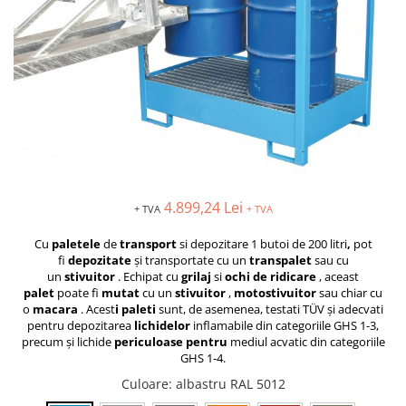
MOTO
Lăzi
Brate prelungitoare
Rafturi
Solutii intretinere lant moto
Lama de zapada
Suport / Stativ
Produse Liqui Moly
Matura stivuitor
Dulap substante chimice
Liqui Moly 5w30
Cupa Stivuitor
Cărucioare
Liqui Moly 5w40
Transpalete
Cupă cu acționare mecanică
Aditiv Liqui Moly
Platforme de lucru
Cupă cu acționare hidraulică
Sprayuri tehnice Liqui Moly
Sisteme de ridicare
Spray-uri tehnice
Chingi de ridicare
Piese de schimb
4.899,24 Lei
+ TVA
+ TVA
Nacele
Piese Transpalete
Cu
paletele
de
transport
si depozitare 1 butoi de 200 litri
,
pot
Traverse
Electrice
fi
depozitate
și transportate cu un
transpalet
sau
cu
Cheie tachelaj
un
stivuitor
.
Echipat cu
grilaj
si
ochi de
ridicare
, aceast
Hidraulice
palet
poate fi
mutat
cu un
stivuitor
,
motostivuitor
sau chiar cu
Containere basculante
Piese stivuitor
o
macara
.
Acest
i paleti
sunt, de asemenea, testati TÜV și adecvati
Tip 4A - cu deblocare automată
Role si roti pentru lize
pentru depozitarea
lichidelor
inflamabile
din categoriile GHS 1-3
,
precum și lichide
periculoase pentru
mediul acvatic din categoriile
Tip AK - sistem abroll
Scaune pentru utilaje și stivuitoare
GHS 1-4.
Tip EXPO - basculare prin rulare
Masini unelte
Culoare
: albastru RAL 5012
Tip BKM - basculare prin rulare
Vaseline