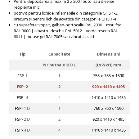
Pentru depozitarea a maxim 2 x 200 l butoi sau diverse
recipiente mici
potrivit pentru lichide inflamabile din categoriile GHS 1-3,
precum și pentru lichide acvatice din categoriile GHS 1-4
cu suprafețe: vopsit, galben-portocaliu RAL 2000 |
roșu foc
RAL 3000 |
albastru deschis RAL 5012 |
verde reseda RAL
6011 |
mouse gri RAL 7005 sau zincat la cald
Tip
Capacitate
Dimensiuni
Nr butoaie 200 L
(LxWxH) mm
FSP-
1
1
755 x 755 x 1590
FSP-
2
2
920 x 1410 x 1495
FSP-
4
4
1410 x 1410 x 1435
FSP-
1 D
1
760 x 760 x 1590
FSP-
2 D
2
920 x 1410 x 1495
FSP-
4 D
4
1410 x 1410 x 1435