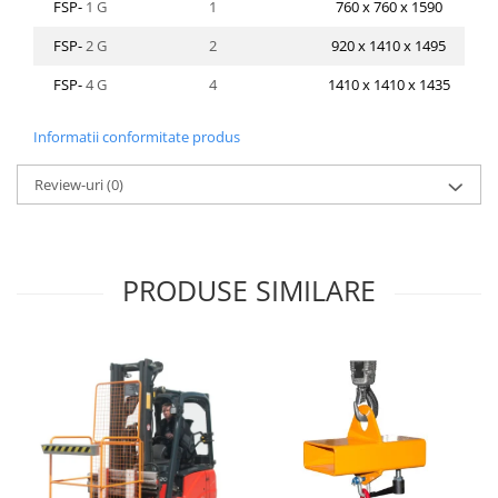
FSP-
1 G
1
760 x 760 x 1590
FSP-
2 G
2
920 x 1410 x 1495
FSP-
4 G
4
1410 x 1410 x 1435
Informatii conformitate produs
Review-uri
(0)
PRODUSE SIMILARE