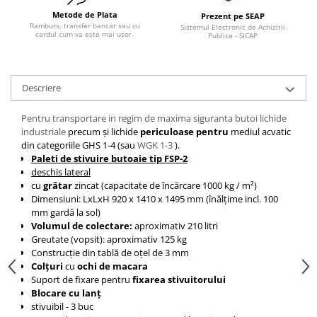
Pozitionere de sudura
Tip SB - cu bază rabatabilă
Metode de Plata
Prezent pe SEAP
Ramburs, transfer bancar sau cu
Instalatii de rotire
Sistemul Electronic de Achizitii
Nacela stivuitor
cardul cum va este mai usor.
Publice - SICAP
Platforme foarfeca
Translator stivuitor
Prelungitor lame stivuitor CAM
Descriere
attachments
Atasamente profesionale CAM
Pentru transportare in regim de maxima siguranta butoi lichide
industriale
precum și lichide
periculoase pentru
mediul acvatic
Cleste ridicare butoi
din categoriile GHS 1-4 (sau
WGK 1-3
).
Dispozitive ridicare butoaie
Paleti de stivuire butoaie tip FSP-2
deschis lateral
cu
grătar
zincat
(capacitate de încărcare 1000 kg / m²)
Dimensiuni: LxLxH
920 x 1410 x 1495
mm (înălțime incl. 100
mm gardă la sol)
Volumul de colectare:
aproximativ 210 litri
Greutate (vopsit): aproximativ 125 kg
Construcție din tablă de oțel de 3 mm
Colțuri
cu
ochi de macara
Suport de fixare pentru
fixarea stivuitorului
Blocare cu lanț
stivuibil - 3 buc